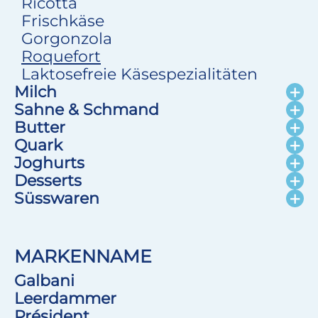
Ricotta
Frischkäse
Gorgonzola
Roquefort
Laktosefreie Käsespezialitäten
Milch
Sahne & Schmand
Butter
Quark
Joghurts
Desserts
Süsswaren
MARKENNAME
Galbani
Leerdammer
Président