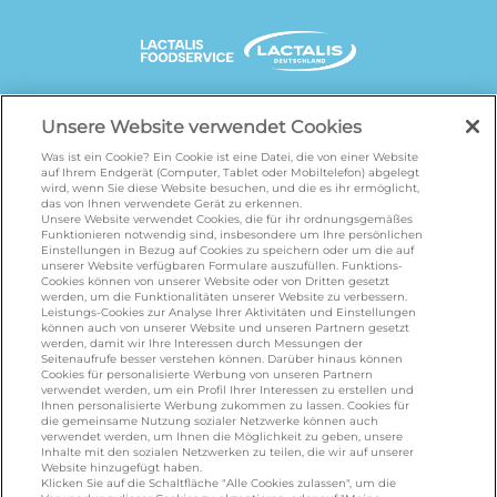
UNSERE MARKENSEITEN
Unsere Website verwendet Cookies
Was ist ein Cookie? Ein Cookie ist eine Datei, die von einer Website
auf Ihrem Endgerät (Computer, Tablet oder Mobiltelefon) abgelegt
wird, wenn Sie diese Website besuchen, und die es ihr ermöglicht,
galbani.de
/
leerdammer.de
/
president.de
/
das von Ihnen verwendete Gerät zu erkennen.
salakis.de
/
frankenland.com
/
Unsere Website verwendet Cookies, die für ihr ordnungsgemäßes
Funktionieren notwendig sind, insbesondere um Ihre persönlichen
omiramilch.de
/
minusl.de
Einstellungen in Bezug auf Cookies zu speichern oder um die auf
unserer Website verfügbaren Formulare auszufüllen. Funktions-
Cookies können von unserer Website oder von Dritten gesetzt
werden, um die Funktionalitäten unserer Website zu verbessern.
KONTAKT
Leistungs-Cookies zur Analyse Ihrer Aktivitäten und Einstellungen
können auch von unserer Website und unseren Partnern gesetzt
werden, damit wir Ihre Interessen durch Messungen der
Seitenaufrufe besser verstehen können. Darüber hinaus können
Cookies für personalisierte Werbung von unseren Partnern
foodservice.info@de.lactalis.com
verwendet werden, um ein Profil Ihrer Interessen zu erstellen und
Ihnen personalisierte Werbung zukommen zu lassen. Cookies für
Lactalis Deutschland GmbH - Tel: +49 (0)751
die gemeinsame Nutzung sozialer Netzwerke können auch
887 366 /
lactalis.de
verwendet werden, um Ihnen die Möglichkeit zu geben, unsere
Inhalte mit den sozialen Netzwerken zu teilen, die wir auf unserer
Website hinzugefügt haben.
Omira Bodenseemilch GmbH - Tel: +49
Klicken Sie auf die Schaltfläche "Alle Cookies zulassen", um die