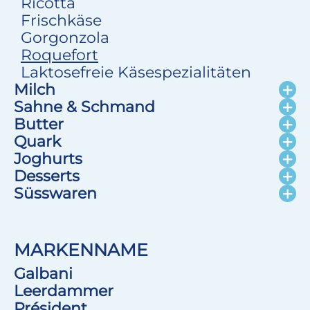
Ricotta
Frischkäse
Gorgonzola
Roquefort
Laktosefreie Käsespezialitäten
Milch
Sahne & Schmand
Butter
Quark
Joghurts
Desserts
Süsswaren
MARKENNAME
Galbani
Leerdammer
Président