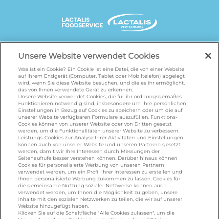
UNSERE MARKENSEITEN
Unsere Website verwendet Cookies
Was ist ein Cookie? Ein Cookie ist eine Datei, die von einer Website
auf Ihrem Endgerät (Computer, Tablet oder Mobiltelefon) abgelegt
wird, wenn Sie diese Website besuchen, und die es ihr ermöglicht,
galbani.de
/
leerdammer.de
/
president.de
/
das von Ihnen verwendete Gerät zu erkennen.
salakis.de
/
frankenland.com
/
Unsere Website verwendet Cookies, die für ihr ordnungsgemäßes
Funktionieren notwendig sind, insbesondere um Ihre persönlichen
omiramilch.de
/
minusl.de
Einstellungen in Bezug auf Cookies zu speichern oder um die auf
unserer Website verfügbaren Formulare auszufüllen. Funktions-
Cookies können von unserer Website oder von Dritten gesetzt
werden, um die Funktionalitäten unserer Website zu verbessern.
KONTAKT
Leistungs-Cookies zur Analyse Ihrer Aktivitäten und Einstellungen
können auch von unserer Website und unseren Partnern gesetzt
werden, damit wir Ihre Interessen durch Messungen der
Seitenaufrufe besser verstehen können. Darüber hinaus können
Cookies für personalisierte Werbung von unseren Partnern
foodservice.info@de.lactalis.com
verwendet werden, um ein Profil Ihrer Interessen zu erstellen und
Ihnen personalisierte Werbung zukommen zu lassen. Cookies für
Lactalis Deutschland GmbH - Tel: +49 (0)751
die gemeinsame Nutzung sozialer Netzwerke können auch
887 366 /
lactalis.de
verwendet werden, um Ihnen die Möglichkeit zu geben, unsere
Inhalte mit den sozialen Netzwerken zu teilen, die wir auf unserer
Website hinzugefügt haben.
Omira Bodenseemilch GmbH - Tel: +49
Klicken Sie auf die Schaltfläche "Alle Cookies zulassen", um die