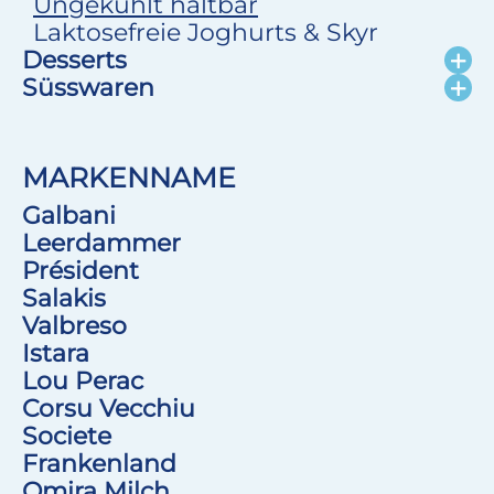
Ungekühlt haltbar
Laktosefreie Joghurts & Skyr
Desserts
Süsswaren
MARKENNAME
Galbani
Leerdammer
Président
Salakis
Valbreso
Istara
Lou Perac
Corsu Vecchiu
Societe
Frankenland
Omira Milch