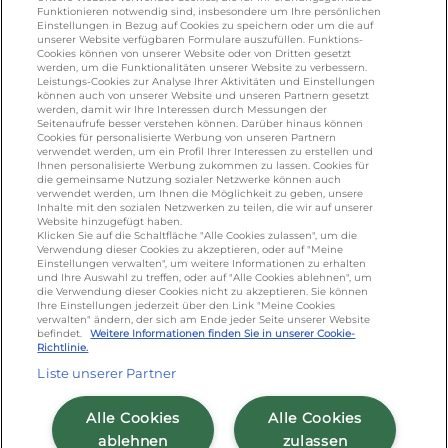
salakis.de
/
frankenland.com
/
Funktionieren notwendig sind, insbesondere um Ihre persönlichen
omiramilch.de
/
minusl.de
Einstellungen in Bezug auf Cookies zu speichern oder um die auf
unserer Website verfügbaren Formulare auszufüllen. Funktions-
Cookies können von unserer Website oder von Dritten gesetzt
werden, um die Funktionalitäten unserer Website zu verbessern.
KONTAKT
Leistungs-Cookies zur Analyse Ihrer Aktivitäten und Einstellungen
können auch von unserer Website und unseren Partnern gesetzt
werden, damit wir Ihre Interessen durch Messungen der
Seitenaufrufe besser verstehen können. Darüber hinaus können
Cookies für personalisierte Werbung von unseren Partnern
foodservice.info@de.lactalis.com
verwendet werden, um ein Profil Ihrer Interessen zu erstellen und
Ihnen personalisierte Werbung zukommen zu lassen. Cookies für
Lactalis Deutschland GmbH - Tel: +49 (0)751
die gemeinsame Nutzung sozialer Netzwerke können auch
887 366 /
lactalis.de
verwendet werden, um Ihnen die Möglichkeit zu geben, unsere
Inhalte mit den sozialen Netzwerken zu teilen, die wir auf unserer
Website hinzugefügt haben.
Omira Bodenseemilch GmbH - Tel: +49
Klicken Sie auf die Schaltfläche "Alle Cookies zulassen", um die
Verwendung dieser Cookies zu akzeptieren, oder auf "Meine
(0)751 887 366 /
omira.de
Einstellungen verwalten", um weitere Informationen zu erhalten
und Ihre Auswahl zu treffen, oder auf "Alle Cookies ablehnen", um
die Verwendung dieser Cookies nicht zu akzeptieren. Sie können
Ihre Einstellungen jederzeit über den Link "Meine Cookies
verwalten" ändern, der sich am Ende jeder Seite unserer Website
befindet.
Weitere Informationen finden Sie in unserer Cookie-
Richtlinie.
Liste unserer Partner
Cookie Richtlinie
/
Sitemap
/
Datenschutz
/
Alle Cookies
Alle Cookies
Impressum
/
AGB
ablehnen
zulassen