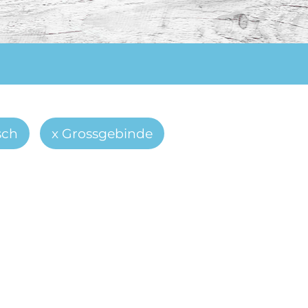
sch
Grossgebinde