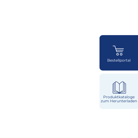
Bestellportal
Produktkataloge
zum Herunterladen
Käse
Milch & Sahne
Würzburger
Milchwerke
Laktosefrei