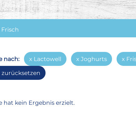
/
Frisch
e nach:
Lactowell
Joghurts
Fri
r zurücksetzen
 hat kein Ergebnis erzielt.