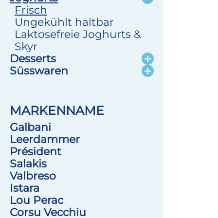
Frisch
Ungekühlt haltbar
Laktosefreie Joghurts &
Skyr
Desserts
Süsswaren
MARKENNAME
Galbani
Leerdammer
Président
Salakis
Valbreso
Istara
Lou Perac
Corsu Vecchiu