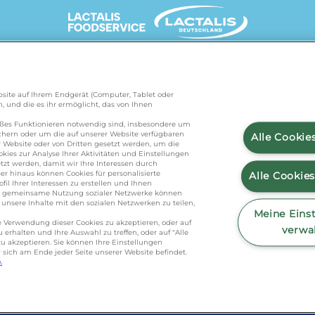
UNSERE MARKENSEITEN
Website auf Ihrem Endgerät (Computer, Tablet oder
, und die es ihr ermöglicht, das von Ihnen
de
/
president.de
/
salakis.de
/
frankenland.com
/
äßes Funktionieren notwendig sind, insbesondere um
ichern oder um die auf unserer Website verfügbaren
Alle Cookie
 Website oder von Dritten gesetzt werden, um die
kies zur Analyse Ihrer Aktivitäten und Einstellungen
KONTAKT
zt werden, damit wir Ihre Interessen durch
r hinaus können Cookies für personalisierte
Alle Cookie
l Ihrer Interessen zu erstellen und Ihnen
ie gemeinsame Nutzung sozialer Netzwerke können
nsere Inhalte mit den sozialen Netzwerken zu teilen,
foodservice.info@de.lactalis.com
Meine Eins
die Verwendung dieser Cookies zu akzeptieren, oder auf
eutschland GmbH - Tel: +49 (0)751 887 366 
verwa
erhalten und Ihre Auswahl zu treffen, oder auf "Alle
u akzeptieren. Sie können Ihre Einstellungen
nseemilch GmbH - Tel: +49 (0)751 887 36
r sich am Ende jeder Seite unserer Website befindet.
.
 Richtlinie
/
Sitemap
/
Datenschutz
/
Impressu