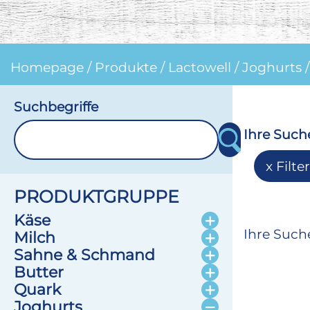
Homepage
/
Produkte
/
Lactowell
/
Joghurts
Suchbegriffe
Ihre Such
Filte
PRODUKTGRUPPE
Käse
Ihre Suche
Milch
Sahne & Schmand
Butter
Quark
Joghurts