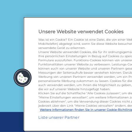
Unsere Website verwendet Cookies
Was ist ein Cookie? Ein Cookie ist eine Datei, die von einer 
Mobiltelefon) abgelegt wird, wenn Sie diese Website besuchen
verwendete Gerät zu erkennen.
galbani.de
/
leerdammer.
Unsere Website verwendet Cookies, die für ihr ordnungsgem
Ihre persönlichen Einstellungen in Bezug auf Cookies zu spe
Formulare auszufüllen. Funktions-Cookies können von unserer
Funktionalitäten unserer Website zu verbessern. Leistungs-Coo
können auch von unserer Website und unseren Partnern geset
Messungen der Seitenaufrufe besser verstehen können. Darübe
Werbung von unseren Partnern verwendet werden, um ein Profi
personalisierte Werbung zukommen zu lassen. Cookies für d
auch verwendet werden, um Ihnen die Möglichkeit zu geben, u
die wir auf unserer Website hinzugefügt haben.
Klicken Sie auf die Schaltfläche "Alle Cookies zulassen", um 
Lactalis D
"Meine Einstellungen verwalten", um weitere Informationen zu 
Cookies ablehnen", um die Verwendung dieser Cookies nicht z
Omira Bode
jederzeit über den Link "Meine Cookies verwalten" ändern, de
Weitere Informationen finden Sie in unserer Cookie-Richtlinie
Liste unserer Partner
Cookie