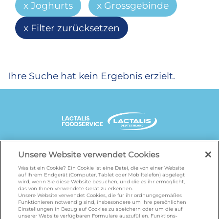
Joghurts
Grossgebinde
Filter zurücksetzen
Ihre Suche hat kein Ergebnis erzielt.
UNSERE MARKENSEITEN
Unsere Website verwendet Cookies
Was ist ein Cookie? Ein Cookie ist eine Datei, die von einer Website
auf Ihrem Endgerät (Computer, Tablet oder Mobiltelefon) abgelegt
wird, wenn Sie diese Website besuchen, und die es ihr ermöglicht,
galbani.de
/
leerdammer.de
/
president.de
/
das von Ihnen verwendete Gerät zu erkennen.
salakis.de
/
frankenland.com
/
Unsere Website verwendet Cookies, die für ihr ordnungsgemäßes
Funktionieren notwendig sind, insbesondere um Ihre persönlichen
omiramilch.de
/
minusl.de
Einstellungen in Bezug auf Cookies zu speichern oder um die auf
unserer Website verfügbaren Formulare auszufüllen. Funktions-