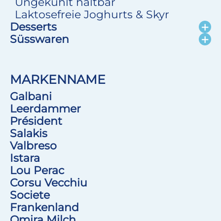
Ungekühlt haltbar
Laktosefreie Joghurts & Skyr
Desserts
Süsswaren
MARKENNAME
Galbani
Leerdammer
Président
Salakis
Valbreso
Istara
Lou Perac
Corsu Vecchiu
Societe
Frankenland
Omira Milch