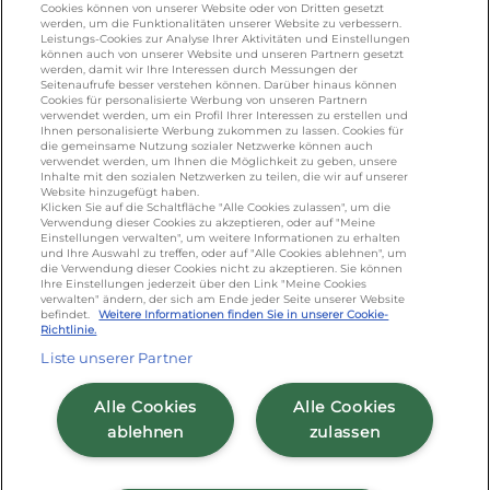
Cookies können von unserer Website oder von Dritten gesetzt
werden, um die Funktionalitäten unserer Website zu verbessern.
KONTAKT
Leistungs-Cookies zur Analyse Ihrer Aktivitäten und Einstellungen
können auch von unserer Website und unseren Partnern gesetzt
werden, damit wir Ihre Interessen durch Messungen der
Seitenaufrufe besser verstehen können. Darüber hinaus können
Cookies für personalisierte Werbung von unseren Partnern
foodservice.info@de.lactalis.com
verwendet werden, um ein Profil Ihrer Interessen zu erstellen und
Ihnen personalisierte Werbung zukommen zu lassen. Cookies für
Lactalis Deutschland GmbH - Tel: +49 (0)751
die gemeinsame Nutzung sozialer Netzwerke können auch
887 366 /
lactalis.de
verwendet werden, um Ihnen die Möglichkeit zu geben, unsere
Inhalte mit den sozialen Netzwerken zu teilen, die wir auf unserer
Website hinzugefügt haben.
Omira Bodenseemilch GmbH - Tel: +49
Klicken Sie auf die Schaltfläche "Alle Cookies zulassen", um die
Verwendung dieser Cookies zu akzeptieren, oder auf "Meine
(0)751 887 366 /
omira.de
Einstellungen verwalten", um weitere Informationen zu erhalten
und Ihre Auswahl zu treffen, oder auf "Alle Cookies ablehnen", um
die Verwendung dieser Cookies nicht zu akzeptieren. Sie können
Ihre Einstellungen jederzeit über den Link "Meine Cookies
verwalten" ändern, der sich am Ende jeder Seite unserer Website
befindet.
Weitere Informationen finden Sie in unserer Cookie-
Richtlinie.
Liste unserer Partner
Cookie Richtlinie
/
Sitemap
/
Datenschutz
/
Alle Cookies
Alle Cookies
Impressum
/
AGB
ablehnen
zulassen