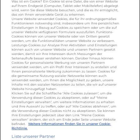
Was ist ein Cookie? Ein Cookie ist eine Datei, die von einer Website
auf Ihrem Endgerät (Computer, Tablet oder Mobiltelefon) abgelegt
wird, wenn Sie diese Website besuchen, und die es ihr ermöglicht,
galbani.de
/
leerdammer.de
/
president.de
/
das von Ihnen verwendete Gerät zu erkennen.
salakis.de
/
frankenland.com
/
Unsere Website verwendet Cookies, die für ihr ordnungsgemäßes
Funktionieren notwendig sind, insbesondere um Ihre persönlichen
omiramilch.de
/
minusl.de
Einstellungen in Bezug auf Cookies zu speichern oder um die auf
unserer Website verfügbaren Formulare auszufüllen. Funktions-
Cookies können von unserer Website oder von Dritten gesetzt
werden, um die Funktionalitäten unserer Website zu verbessern.
KONTAKT
Leistungs-Cookies zur Analyse Ihrer Aktivitäten und Einstellungen
können auch von unserer Website und unseren Partnern gesetzt
werden, damit wir Ihre Interessen durch Messungen der
Seitenaufrufe besser verstehen können. Darüber hinaus können
Cookies für personalisierte Werbung von unseren Partnern
foodservice.info@de.lactalis.com
verwendet werden, um ein Profil Ihrer Interessen zu erstellen und
Ihnen personalisierte Werbung zukommen zu lassen. Cookies für
Lactalis Deutschland GmbH - Tel: +49 (0)751
die gemeinsame Nutzung sozialer Netzwerke können auch
887 366 /
lactalis.de
verwendet werden, um Ihnen die Möglichkeit zu geben, unsere
Inhalte mit den sozialen Netzwerken zu teilen, die wir auf unserer
Website hinzugefügt haben.
Omira Bodenseemilch GmbH - Tel: +49
Klicken Sie auf die Schaltfläche "Alle Cookies zulassen", um die
Verwendung dieser Cookies zu akzeptieren, oder auf "Meine
(0)751 887 366 /
omira.de
Einstellungen verwalten", um weitere Informationen zu erhalten
und Ihre Auswahl zu treffen, oder auf "Alle Cookies ablehnen", um
die Verwendung dieser Cookies nicht zu akzeptieren. Sie können
Ihre Einstellungen jederzeit über den Link "Meine Cookies
verwalten" ändern, der sich am Ende jeder Seite unserer Website
befindet.
Weitere Informationen finden Sie in unserer Cookie-
Richtlinie.
Liste unserer Partner