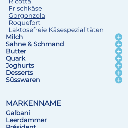
Ricotta
Frischkäse
Gorgonzola
Roquefort
Laktosefreie Käsespezialitäten
Milch
Sahne & Schmand
Butter
Quark
Joghurts
Desserts
Süsswaren
MARKENNAME
Galbani
Leerdammer
Président