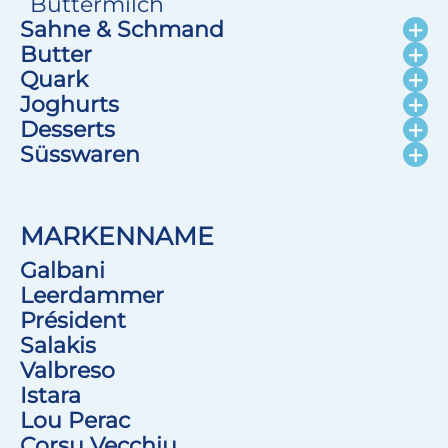
Buttermilch
Sahne & Schmand
Butter
Quark
Joghurts
Desserts
Süsswaren
MARKENNAME
Galbani
Leerdammer
Président
Salakis
Valbreso
Istara
Lou Perac
Corsu Vecchiu