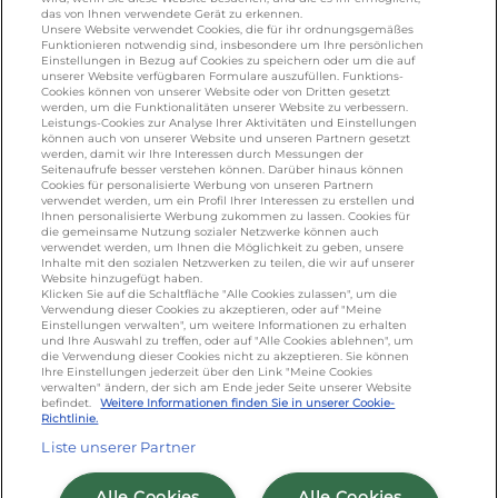
galbani.de
/
leerdammer.de
/
president.de
/
das von Ihnen verwendete Gerät zu erkennen.
salakis.de
/
frankenland.com
/
Unsere Website verwendet Cookies, die für ihr ordnungsgemäßes
Funktionieren notwendig sind, insbesondere um Ihre persönlichen
omiramilch.de
/
minusl.de
Einstellungen in Bezug auf Cookies zu speichern oder um die auf
unserer Website verfügbaren Formulare auszufüllen. Funktions-
Cookies können von unserer Website oder von Dritten gesetzt
werden, um die Funktionalitäten unserer Website zu verbessern.
KONTAKT
Leistungs-Cookies zur Analyse Ihrer Aktivitäten und Einstellungen
können auch von unserer Website und unseren Partnern gesetzt
werden, damit wir Ihre Interessen durch Messungen der
Seitenaufrufe besser verstehen können. Darüber hinaus können
Cookies für personalisierte Werbung von unseren Partnern
foodservice.info@de.lactalis.com
verwendet werden, um ein Profil Ihrer Interessen zu erstellen und
Ihnen personalisierte Werbung zukommen zu lassen. Cookies für
Lactalis Deutschland GmbH - Tel: +49 (0)751
die gemeinsame Nutzung sozialer Netzwerke können auch
887 366 /
lactalis.de
verwendet werden, um Ihnen die Möglichkeit zu geben, unsere
Inhalte mit den sozialen Netzwerken zu teilen, die wir auf unserer
Website hinzugefügt haben.
Omira Bodenseemilch GmbH - Tel: +49
Klicken Sie auf die Schaltfläche "Alle Cookies zulassen", um die
Verwendung dieser Cookies zu akzeptieren, oder auf "Meine
(0)751 887 366 /
omira.de
Einstellungen verwalten", um weitere Informationen zu erhalten
und Ihre Auswahl zu treffen, oder auf "Alle Cookies ablehnen", um
die Verwendung dieser Cookies nicht zu akzeptieren. Sie können
Ihre Einstellungen jederzeit über den Link "Meine Cookies
verwalten" ändern, der sich am Ende jeder Seite unserer Website
befindet.
Weitere Informationen finden Sie in unserer Cookie-
Richtlinie.
Liste unserer Partner
Cookie Richtlinie
/
Sitemap
/
Datenschutz
/
Alle Cookies
Alle Cookies