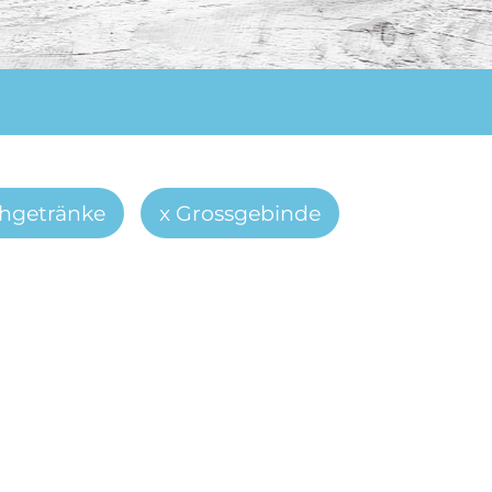
chgetränke
Grossgebinde