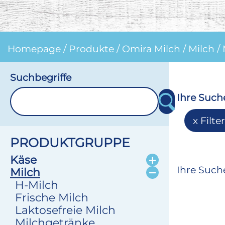
Homepage
/
Produkte
/
Omira Milch
/
Milch
/
Suchbegriffe
Ihre Such
Filte
PRODUKTGRUPPE
Käse
Ihre Suche
Milch
H-Milch
Frische Milch
Laktosefreie Milch
Milchgetränke