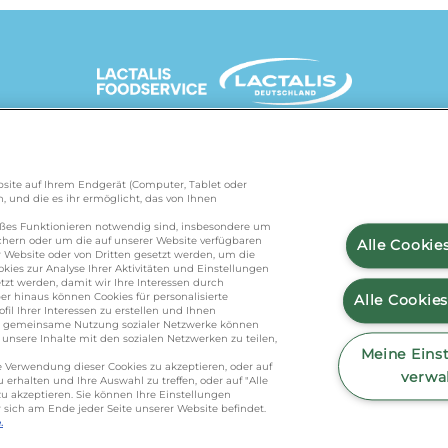
UNSERE MARKENSEITEN
Website auf Ihrem Endgerät (Computer, Tablet oder
, und die es ihr ermöglicht, das von Ihnen
de
/
president.de
/
salakis.de
/
frankenland.com
/
äßes Funktionieren notwendig sind, insbesondere um
ichern oder um die auf unserer Website verfügbaren
Alle Cookie
 Website oder von Dritten gesetzt werden, um die
kies zur Analyse Ihrer Aktivitäten und Einstellungen
KONTAKT
zt werden, damit wir Ihre Interessen durch
r hinaus können Cookies für personalisierte
Alle Cookie
l Ihrer Interessen zu erstellen und Ihnen
ie gemeinsame Nutzung sozialer Netzwerke können
nsere Inhalte mit den sozialen Netzwerken zu teilen,
foodservice.info@de.lactalis.com
Meine Eins
die Verwendung dieser Cookies zu akzeptieren, oder auf
eutschland GmbH - Tel: +49 (0)751 887 366 
verwa
erhalten und Ihre Auswahl zu treffen, oder auf "Alle
u akzeptieren. Sie können Ihre Einstellungen
nseemilch GmbH - Tel: +49 (0)751 887 36
r sich am Ende jeder Seite unserer Website befindet.
.