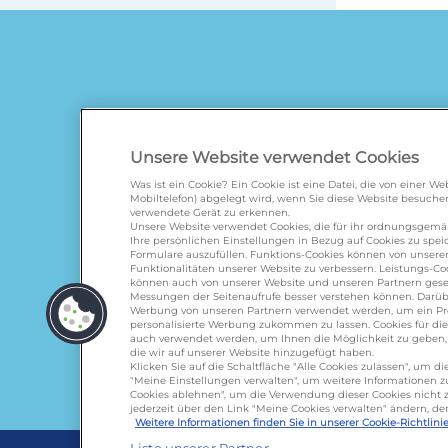
Unsere Website verwendet Cookies
Was ist ein Cookie? Ein Cookie ist eine Datei, die von einer 
Mobiltelefon) abgelegt wird, wenn Sie diese Website besuchen
verwendete Gerät zu erkennen.
galbani.de
/
leerdammer.
Unsere Website verwendet Cookies, die für ihr ordnungsgem
Ihre persönlichen Einstellungen in Bezug auf Cookies zu spe
Formulare auszufüllen. Funktions-Cookies können von unserer
Funktionalitäten unserer Website zu verbessern. Leistungs-Coo
können auch von unserer Website und unseren Partnern geset
Messungen der Seitenaufrufe besser verstehen können. Darübe
Werbung von unseren Partnern verwendet werden, um ein Profi
personalisierte Werbung zukommen zu lassen. Cookies für d
auch verwendet werden, um Ihnen die Möglichkeit zu geben, u
die wir auf unserer Website hinzugefügt haben.
Klicken Sie auf die Schaltfläche "Alle Cookies zulassen", um 
Lactalis D
"Meine Einstellungen verwalten", um weitere Informationen zu 
Cookies ablehnen", um die Verwendung dieser Cookies nicht z
Omira Bode
jederzeit über den Link "Meine Cookies verwalten" ändern, de
Weitere Informationen finden Sie in unserer Cookie-Richtlinie