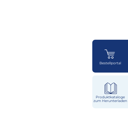
Bestellportal
Produktkataloge
zum Herunterladen
Käse
Milch & Sahne
Würzburger
Milchwerke