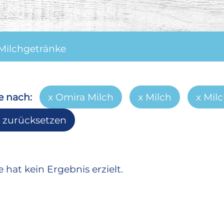
Milchgetränke
e nach:
Omira Milch
Milch
Mil
r zurücksetzen
 hat kein Ergebnis erzielt.