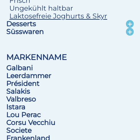
Frisch
Ungekühlt haltbar
Laktosefreie Joghurts & Skyr
Desserts
Süsswaren
MARKENNAME
Galbani
Leerdammer
Président
Salakis
Valbreso
Istara
Lou Perac
Corsu Vecchiu
Societe
Frankenland