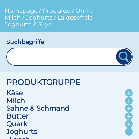
Homepage
/
Produkte
/
Omira
Milch
/
Joghurts
/
Laktosefreie
Joghurts & Skyr
Suchbegriffe
PRODUKTGRUPPE
Käse
Milch
Sahne & Schmand
Butter
Quark
Joghurts