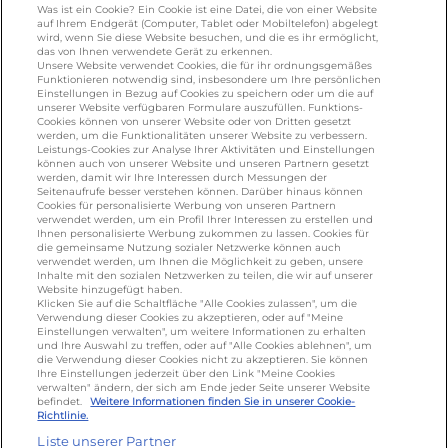
UNSERE MARKENSEITEN
Was ist ein Cookie? Ein Cookie ist eine Datei, die von einer Website
auf Ihrem Endgerät (Computer, Tablet oder Mobiltelefon) abgelegt
wird, wenn Sie diese Website besuchen, und die es ihr ermöglicht,
galbani.de
/
leerdammer.de
/
president.de
/
das von Ihnen verwendete Gerät zu erkennen.
salakis.de
/
frankenland.com
/
Unsere Website verwendet Cookies, die für ihr ordnungsgemäßes
Funktionieren notwendig sind, insbesondere um Ihre persönlichen
omiramilch.de
/
minusl.de
Einstellungen in Bezug auf Cookies zu speichern oder um die auf
unserer Website verfügbaren Formulare auszufüllen. Funktions-
Cookies können von unserer Website oder von Dritten gesetzt
werden, um die Funktionalitäten unserer Website zu verbessern.
KONTAKT
Leistungs-Cookies zur Analyse Ihrer Aktivitäten und Einstellungen
können auch von unserer Website und unseren Partnern gesetzt
werden, damit wir Ihre Interessen durch Messungen der
Seitenaufrufe besser verstehen können. Darüber hinaus können
Cookies für personalisierte Werbung von unseren Partnern
foodservice.info@de.lactalis.com
verwendet werden, um ein Profil Ihrer Interessen zu erstellen und
Ihnen personalisierte Werbung zukommen zu lassen. Cookies für
Lactalis Deutschland GmbH - Tel: +49 (0)751
die gemeinsame Nutzung sozialer Netzwerke können auch
887 366 /
lactalis.de
verwendet werden, um Ihnen die Möglichkeit zu geben, unsere
Inhalte mit den sozialen Netzwerken zu teilen, die wir auf unserer
Website hinzugefügt haben.
Omira Bodenseemilch GmbH - Tel: +49
Klicken Sie auf die Schaltfläche "Alle Cookies zulassen", um die
Verwendung dieser Cookies zu akzeptieren, oder auf "Meine
(0)751 887 366 /
omira.de
Einstellungen verwalten", um weitere Informationen zu erhalten
und Ihre Auswahl zu treffen, oder auf "Alle Cookies ablehnen", um
die Verwendung dieser Cookies nicht zu akzeptieren. Sie können
Ihre Einstellungen jederzeit über den Link "Meine Cookies
verwalten" ändern, der sich am Ende jeder Seite unserer Website
befindet.
Weitere Informationen finden Sie in unserer Cookie-
Richtlinie.
Liste unserer Partner