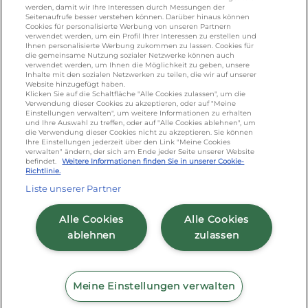
KONTAKT
werden, damit wir Ihre Interessen durch Messungen der
Seitenaufrufe besser verstehen können. Darüber hinaus können
Cookies für personalisierte Werbung von unseren Partnern
foodservice.info@de.lactalis.com
verwendet werden, um ein Profil Ihrer Interessen zu erstellen und
Ihnen personalisierte Werbung zukommen zu lassen. Cookies für
Lactalis Deutschland GmbH - Tel: +49 (0)751
die gemeinsame Nutzung sozialer Netzwerke können auch
887 366 /
lactalis.de
verwendet werden, um Ihnen die Möglichkeit zu geben, unsere
Inhalte mit den sozialen Netzwerken zu teilen, die wir auf unserer
Website hinzugefügt haben.
Omira Bodenseemilch GmbH - Tel: +49
Klicken Sie auf die Schaltfläche "Alle Cookies zulassen", um die
Verwendung dieser Cookies zu akzeptieren, oder auf "Meine
(0)751 887 366 /
omira.de
Einstellungen verwalten", um weitere Informationen zu erhalten
und Ihre Auswahl zu treffen, oder auf "Alle Cookies ablehnen", um
die Verwendung dieser Cookies nicht zu akzeptieren. Sie können
Ihre Einstellungen jederzeit über den Link "Meine Cookies
verwalten" ändern, der sich am Ende jeder Seite unserer Website
befindet.
Weitere Informationen finden Sie in unserer Cookie-
Richtlinie.
Liste unserer Partner
Cookie Richtlinie
/
Sitemap
/
Datenschutz
/
Alle Cookies
Alle Cookies
Impressum
/
AGB
ablehnen
zulassen
Meine Einstellungen verwalten