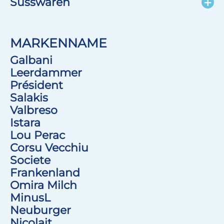
Süsswaren
MARKENNAME
Galbani
Leerdammer
Président
Salakis
Valbreso
Istara
Lou Perac
Corsu Vecchiu
Societe
Frankenland
Omira Milch
MinusL
Neuburger
Nicolait