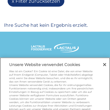
Filter zurücksetzen
Ihre Suche hat kein Ergebnis erzielt.
UNSERE MARKENSEITEN
Unsere Website verwendet Cookies
Was ist ein Cookie? Ein Cookie ist eine Datei, die von einer Website
auf Ihrem Endgerät (Computer, Tablet oder Mobiltelefon) abgelegt
wird, wenn Sie diese Website besuchen, und die es ihr ermöglicht,
galbani.de
/
leerdammer.de
/
president.de
/
das von Ihnen verwendete Gerät zu erkennen.
salakis.de
/
frankenland.com
/
Unsere Website verwendet Cookies, die für ihr ordnungsgemäßes
Funktionieren notwendig sind, insbesondere um Ihre persönlichen
omiramilch.de
/
minusl.de
Einstellungen in Bezug auf Cookies zu speichern oder um die auf
unserer Website verfügbaren Formulare auszufüllen. Funktions-
Cookies können von unserer Website oder von Dritten gesetzt
werden, um die Funktionalitäten unserer Website zu verbessern.
Leistungs-Cookies zur Analyse Ihrer Aktivitäten und Einstellungen
können auch von unserer Website und unseren Partnern gesetzt