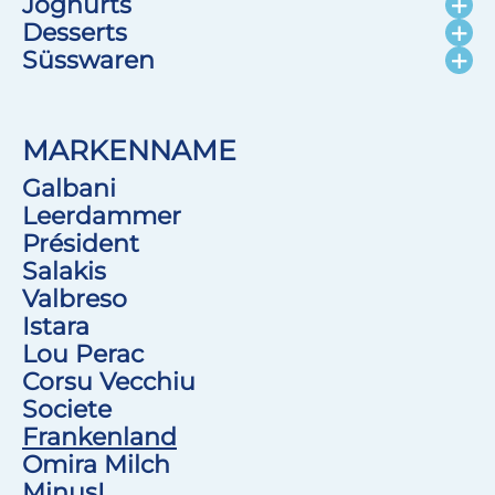
Joghurts
Desserts
Süsswaren
MARKENNAME
Galbani
Leerdammer
Président
Salakis
Valbreso
Istara
Lou Perac
Corsu Vecchiu
Societe
Frankenland
Omira Milch
MinusL