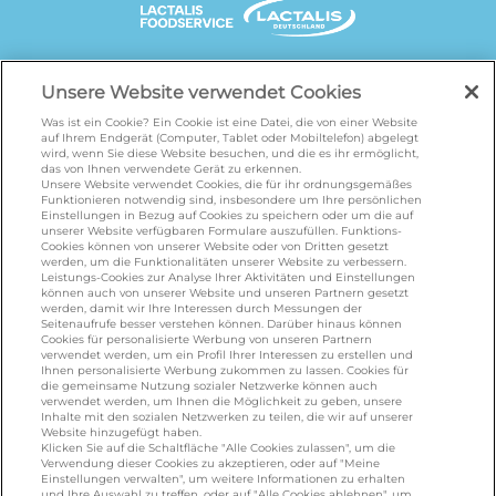
UNSERE MARKENSEITEN
Unsere Website verwendet Cookies
Was ist ein Cookie? Ein Cookie ist eine Datei, die von einer Website
auf Ihrem Endgerät (Computer, Tablet oder Mobiltelefon) abgelegt
wird, wenn Sie diese Website besuchen, und die es ihr ermöglicht,
galbani.de
/
leerdammer.de
/
president.de
/
das von Ihnen verwendete Gerät zu erkennen.
salakis.de
/
frankenland.com
/
Unsere Website verwendet Cookies, die für ihr ordnungsgemäßes
Funktionieren notwendig sind, insbesondere um Ihre persönlichen
omiramilch.de
/
minusl.de
Einstellungen in Bezug auf Cookies zu speichern oder um die auf
unserer Website verfügbaren Formulare auszufüllen. Funktions-
Cookies können von unserer Website oder von Dritten gesetzt
werden, um die Funktionalitäten unserer Website zu verbessern.
KONTAKT
Leistungs-Cookies zur Analyse Ihrer Aktivitäten und Einstellungen
können auch von unserer Website und unseren Partnern gesetzt
werden, damit wir Ihre Interessen durch Messungen der
Seitenaufrufe besser verstehen können. Darüber hinaus können
Cookies für personalisierte Werbung von unseren Partnern
foodservice.info@de.lactalis.com
verwendet werden, um ein Profil Ihrer Interessen zu erstellen und
Ihnen personalisierte Werbung zukommen zu lassen. Cookies für
Lactalis Deutschland GmbH - Tel: +49 (0)751
die gemeinsame Nutzung sozialer Netzwerke können auch
887 366 /
lactalis.de
verwendet werden, um Ihnen die Möglichkeit zu geben, unsere
Inhalte mit den sozialen Netzwerken zu teilen, die wir auf unserer
Website hinzugefügt haben.
Omira Bodenseemilch GmbH - Tel: +49
Klicken Sie auf die Schaltfläche "Alle Cookies zulassen", um die
Verwendung dieser Cookies zu akzeptieren, oder auf "Meine
(0)751 887 366 /
omira.de
Einstellungen verwalten", um weitere Informationen zu erhalten
und Ihre Auswahl zu treffen, oder auf "Alle Cookies ablehnen", um