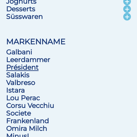
Joghurts
Desserts
Süsswaren
MARKENNAME
Galbani
Leerdammer
Président
Salakis
Valbreso
Istara
Lou Perac
Corsu Vecchiu
Societe
Frankenland
Omira Milch
MinusL