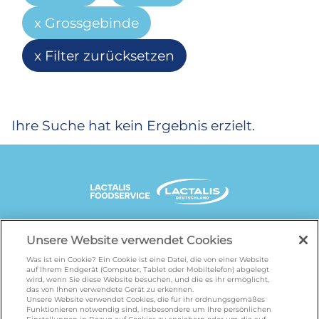
Grossgebinde
Filter zurücksetzen
Ihre Suche hat kein Ergebnis erzielt.
UNSERE MARKENSEITEN
Unsere Website verwendet Cookies
Was ist ein Cookie? Ein Cookie ist eine Datei, die von einer Website
auf Ihrem Endgerät (Computer, Tablet oder Mobiltelefon) abgelegt
wird, wenn Sie diese Website besuchen, und die es ihr ermöglicht,
galbani.de
/
leerdammer.de
/
president.de
/
das von Ihnen verwendete Gerät zu erkennen.
salakis.de
/
frankenland.com
/
Unsere Website verwendet Cookies, die für ihr ordnungsgemäßes
Funktionieren notwendig sind, insbesondere um Ihre persönlichen
omiramilch.de
/
minusl.de