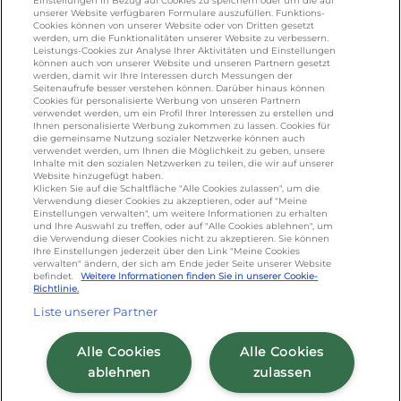
Einstellungen in Bezug auf Cookies zu speichern oder um die auf
unserer Website verfügbaren Formulare auszufüllen. Funktions-
Cookies können von unserer Website oder von Dritten gesetzt
werden, um die Funktionalitäten unserer Website zu verbessern.
KONTAKT
Leistungs-Cookies zur Analyse Ihrer Aktivitäten und Einstellungen
können auch von unserer Website und unseren Partnern gesetzt
werden, damit wir Ihre Interessen durch Messungen der
Seitenaufrufe besser verstehen können. Darüber hinaus können
Cookies für personalisierte Werbung von unseren Partnern
foodservice.info@de.lactalis.com
verwendet werden, um ein Profil Ihrer Interessen zu erstellen und
Ihnen personalisierte Werbung zukommen zu lassen. Cookies für
Lactalis Deutschland GmbH - Tel: +49 (0)751
die gemeinsame Nutzung sozialer Netzwerke können auch
887 366 /
lactalis.de
verwendet werden, um Ihnen die Möglichkeit zu geben, unsere
Inhalte mit den sozialen Netzwerken zu teilen, die wir auf unserer
Website hinzugefügt haben.
Omira Bodenseemilch GmbH - Tel: +49
Klicken Sie auf die Schaltfläche "Alle Cookies zulassen", um die
Verwendung dieser Cookies zu akzeptieren, oder auf "Meine
(0)751 887 366 /
omira.de
Einstellungen verwalten", um weitere Informationen zu erhalten
und Ihre Auswahl zu treffen, oder auf "Alle Cookies ablehnen", um
die Verwendung dieser Cookies nicht zu akzeptieren. Sie können
Ihre Einstellungen jederzeit über den Link "Meine Cookies
verwalten" ändern, der sich am Ende jeder Seite unserer Website
befindet.
Weitere Informationen finden Sie in unserer Cookie-
Richtlinie.
Liste unserer Partner
Cookie Richtlinie
/
Sitemap
/
Datenschutz
/
Alle Cookies
Alle Cookies
Impressum
/
AGB
ablehnen
zulassen