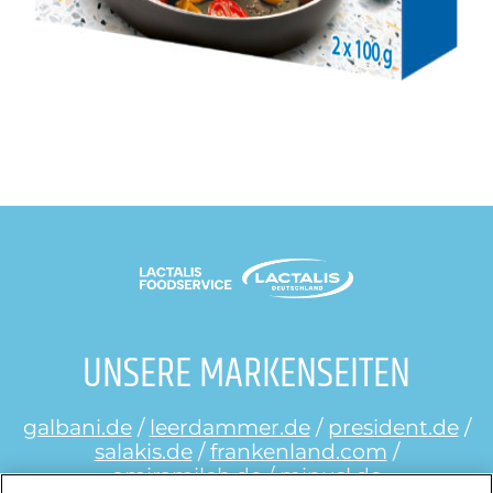
UNSERE MARKENSEITEN
galbani.de
/
leerdammer.de
/
president.de
/
salakis.de
/
frankenland.com
/
omiramilch.de
/
minusl.de