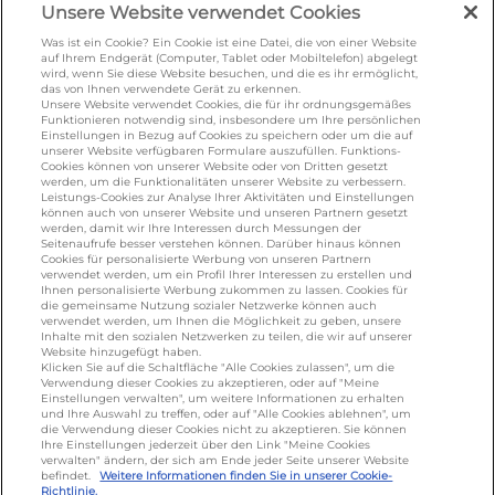
Unsere Website verwendet Cookies
Was ist ein Cookie? Ein Cookie ist eine Datei, die von einer Website
KONTAKT
auf Ihrem Endgerät (Computer, Tablet oder Mobiltelefon) abgelegt
wird, wenn Sie diese Website besuchen, und die es ihr ermöglicht,
das von Ihnen verwendete Gerät zu erkennen.
Unsere Website verwendet Cookies, die für ihr ordnungsgemäßes
foodservice.info@de.lactalis.com
Funktionieren notwendig sind, insbesondere um Ihre persönlichen
Einstellungen in Bezug auf Cookies zu speichern oder um die auf
Lactalis Deutschland GmbH - Tel: +49 (0)751
unserer Website verfügbaren Formulare auszufüllen. Funktions-
887 366 /
lactalis.de
Cookies können von unserer Website oder von Dritten gesetzt
werden, um die Funktionalitäten unserer Website zu verbessern.
Leistungs-Cookies zur Analyse Ihrer Aktivitäten und Einstellungen
Omira Bodenseemilch GmbH - Tel: +49
können auch von unserer Website und unseren Partnern gesetzt
werden, damit wir Ihre Interessen durch Messungen der
(0)751 887 366 /
omira.de
Seitenaufrufe besser verstehen können. Darüber hinaus können
Cookies für personalisierte Werbung von unseren Partnern
verwendet werden, um ein Profil Ihrer Interessen zu erstellen und
Ihnen personalisierte Werbung zukommen zu lassen. Cookies für
die gemeinsame Nutzung sozialer Netzwerke können auch
verwendet werden, um Ihnen die Möglichkeit zu geben, unsere
Inhalte mit den sozialen Netzwerken zu teilen, die wir auf unserer
Website hinzugefügt haben.
Klicken Sie auf die Schaltfläche "Alle Cookies zulassen", um die
Verwendung dieser Cookies zu akzeptieren, oder auf "Meine
Einstellungen verwalten", um weitere Informationen zu erhalten
Cookie Richtlinie
/
Sitemap
/
Datenschutz
/
und Ihre Auswahl zu treffen, oder auf "Alle Cookies ablehnen", um
Impressum
/
AGB
die Verwendung dieser Cookies nicht zu akzeptieren. Sie können
Ihre Einstellungen jederzeit über den Link "Meine Cookies
verwalten" ändern, der sich am Ende jeder Seite unserer Website
befindet.
Weitere Informationen finden Sie in unserer Cookie-
Richtlinie.