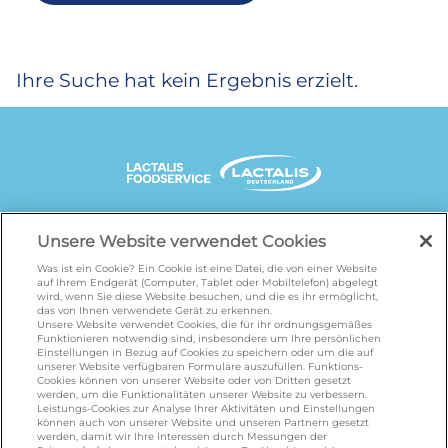
Ihre Suche hat kein Ergebnis erzielt.
UNSERE MARKENSEITEN
Unsere Website verwendet Cookies
Was ist ein Cookie? Ein Cookie ist eine Datei, die von einer Website
auf Ihrem Endgerät (Computer, Tablet oder Mobiltelefon) abgelegt
wird, wenn Sie diese Website besuchen, und die es ihr ermöglicht,
galbani.de
/
leerdammer.de
/
president.de
/
das von Ihnen verwendete Gerät zu erkennen.
salakis.de
/
frankenland.com
/
Unsere Website verwendet Cookies, die für ihr ordnungsgemäßes
Funktionieren notwendig sind, insbesondere um Ihre persönlichen
omiramilch.de
/
minusl.de
Einstellungen in Bezug auf Cookies zu speichern oder um die auf
unserer Website verfügbaren Formulare auszufüllen. Funktions-
Cookies können von unserer Website oder von Dritten gesetzt
werden, um die Funktionalitäten unserer Website zu verbessern.
KONTAKT
Leistungs-Cookies zur Analyse Ihrer Aktivitäten und Einstellungen
können auch von unserer Website und unseren Partnern gesetzt
werden, damit wir Ihre Interessen durch Messungen der