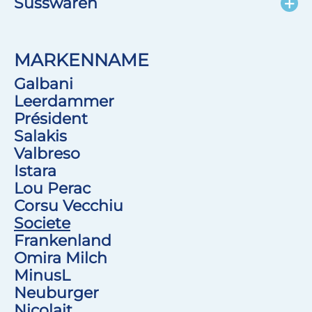
Süsswaren
MARKENNAME
Galbani
Leerdammer
Président
Salakis
Valbreso
Istara
Lou Perac
Corsu Vecchiu
Societe
Frankenland
Omira Milch
MinusL
Neuburger
Nicolait