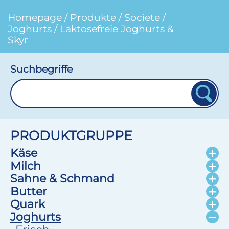
Homepage
/
Produkte
/
Societe
/
Joghurts
/
Laktosefreie Joghurts &
Skyr
Suchbegriffe
PRODUKTGRUPPE
Käse
Milch
Sahne & Schmand
Butter
Quark
Joghurts