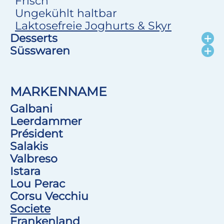
Frisch
Ungekühlt haltbar
Laktosefreie Joghurts & Skyr
Desserts
Süsswaren
MARKENNAME
Galbani
Leerdammer
Président
Salakis
Valbreso
Istara
Lou Perac
Corsu Vecchiu
Societe
Frankenland