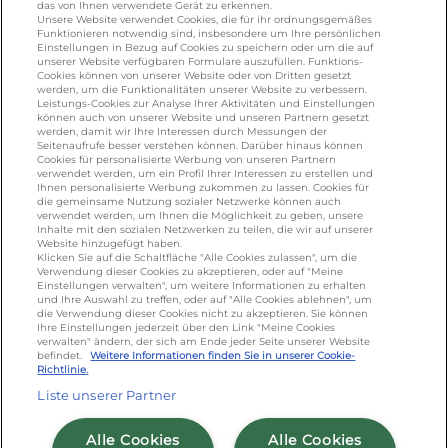
galbani.de
/
leerdammer.de
/
president.de
/
das von Ihnen verwendete Gerät zu erkennen.
salakis.de
/
frankenland.com
/
Unsere Website verwendet Cookies, die für ihr ordnungsgemäßes
Funktionieren notwendig sind, insbesondere um Ihre persönlichen
omiramilch.de
/
minusl.de
Einstellungen in Bezug auf Cookies zu speichern oder um die auf
unserer Website verfügbaren Formulare auszufüllen. Funktions-
Cookies können von unserer Website oder von Dritten gesetzt
werden, um die Funktionalitäten unserer Website zu verbessern.
KONTAKT
Leistungs-Cookies zur Analyse Ihrer Aktivitäten und Einstellungen
können auch von unserer Website und unseren Partnern gesetzt
werden, damit wir Ihre Interessen durch Messungen der
Seitenaufrufe besser verstehen können. Darüber hinaus können
Cookies für personalisierte Werbung von unseren Partnern
foodservice.info@de.lactalis.com
verwendet werden, um ein Profil Ihrer Interessen zu erstellen und
Ihnen personalisierte Werbung zukommen zu lassen. Cookies für
Lactalis Deutschland GmbH - Tel: +49 (0)751
die gemeinsame Nutzung sozialer Netzwerke können auch
887 366 /
lactalis.de
verwendet werden, um Ihnen die Möglichkeit zu geben, unsere
Inhalte mit den sozialen Netzwerken zu teilen, die wir auf unserer
Website hinzugefügt haben.
Omira Bodenseemilch GmbH - Tel: +49
Klicken Sie auf die Schaltfläche "Alle Cookies zulassen", um die
Verwendung dieser Cookies zu akzeptieren, oder auf "Meine
(0)751 887 366 /
omira.de
Einstellungen verwalten", um weitere Informationen zu erhalten
und Ihre Auswahl zu treffen, oder auf "Alle Cookies ablehnen", um
die Verwendung dieser Cookies nicht zu akzeptieren. Sie können
Ihre Einstellungen jederzeit über den Link "Meine Cookies
verwalten" ändern, der sich am Ende jeder Seite unserer Website
befindet.
Weitere Informationen finden Sie in unserer Cookie-
Richtlinie.
Liste unserer Partner
Cookie Richtlinie
/
Sitemap
/
Datenschutz
/
Alle Cookies
Alle Cookies