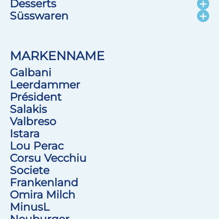
Desserts
Süsswaren
MARKENNAME
Galbani
Leerdammer
Président
Salakis
Valbreso
Istara
Lou Perac
Corsu Vecchiu
Societe
Frankenland
Omira Milch
MinusL