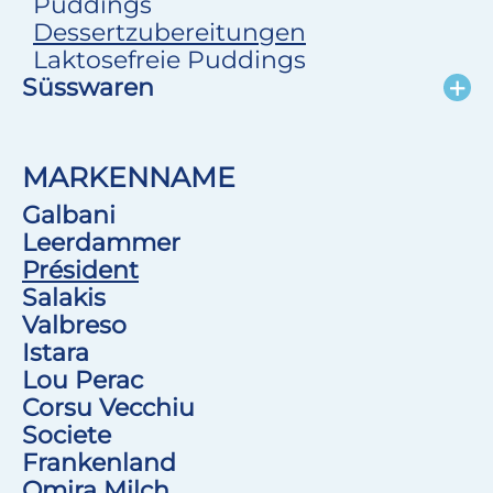
Puddings
Dessertzubereitungen
Laktosefreie Puddings
Süsswaren
MARKENNAME
Galbani
Leerdammer
Président
Salakis
Valbreso
Istara
Lou Perac
Corsu Vecchiu
Societe
Frankenland
Omira Milch