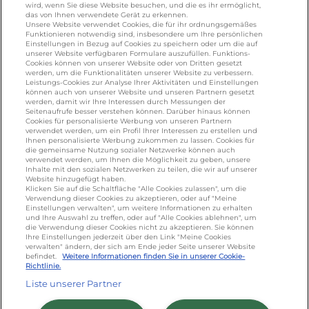
wird, wenn Sie diese Website besuchen, und die es ihr ermöglicht,
galbani.de
/
leerdammer.de
/
president.de
/
das von Ihnen verwendete Gerät zu erkennen.
salakis.de
/
frankenland.com
/
Unsere Website verwendet Cookies, die für ihr ordnungsgemäßes
Funktionieren notwendig sind, insbesondere um Ihre persönlichen
omiramilch.de
/
minusl.de
Einstellungen in Bezug auf Cookies zu speichern oder um die auf
unserer Website verfügbaren Formulare auszufüllen. Funktions-
Cookies können von unserer Website oder von Dritten gesetzt
werden, um die Funktionalitäten unserer Website zu verbessern.
KONTAKT
Leistungs-Cookies zur Analyse Ihrer Aktivitäten und Einstellungen
können auch von unserer Website und unseren Partnern gesetzt
werden, damit wir Ihre Interessen durch Messungen der
Seitenaufrufe besser verstehen können. Darüber hinaus können
Cookies für personalisierte Werbung von unseren Partnern
foodservice.info@de.lactalis.com
verwendet werden, um ein Profil Ihrer Interessen zu erstellen und
Ihnen personalisierte Werbung zukommen zu lassen. Cookies für
Lactalis Deutschland GmbH - Tel: +49 (0)751
die gemeinsame Nutzung sozialer Netzwerke können auch
887 366 /
lactalis.de
verwendet werden, um Ihnen die Möglichkeit zu geben, unsere
Inhalte mit den sozialen Netzwerken zu teilen, die wir auf unserer
Website hinzugefügt haben.
Omira Bodenseemilch GmbH - Tel: +49
Klicken Sie auf die Schaltfläche "Alle Cookies zulassen", um die
Verwendung dieser Cookies zu akzeptieren, oder auf "Meine
(0)751 887 366 /
omira.de
Einstellungen verwalten", um weitere Informationen zu erhalten
und Ihre Auswahl zu treffen, oder auf "Alle Cookies ablehnen", um
die Verwendung dieser Cookies nicht zu akzeptieren. Sie können
Ihre Einstellungen jederzeit über den Link "Meine Cookies
verwalten" ändern, der sich am Ende jeder Seite unserer Website
befindet.
Weitere Informationen finden Sie in unserer Cookie-
Richtlinie.
Liste unserer Partner