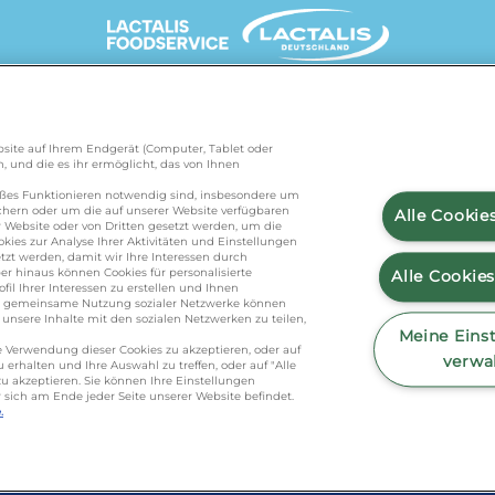
UNSERE MARKENSEITEN
Website auf Ihrem Endgerät (Computer, Tablet oder
, und die es ihr ermöglicht, das von Ihnen
de
/
president.de
/
salakis.de
/
frankenland.com
/
äßes Funktionieren notwendig sind, insbesondere um
ichern oder um die auf unserer Website verfügbaren
Alle Cookie
 Website oder von Dritten gesetzt werden, um die
kies zur Analyse Ihrer Aktivitäten und Einstellungen
KONTAKT
zt werden, damit wir Ihre Interessen durch
r hinaus können Cookies für personalisierte
Alle Cookie
l Ihrer Interessen zu erstellen und Ihnen
ie gemeinsame Nutzung sozialer Netzwerke können
nsere Inhalte mit den sozialen Netzwerken zu teilen,
foodservice.info@de.lactalis.com
Meine Eins
die Verwendung dieser Cookies zu akzeptieren, oder auf
eutschland GmbH - Tel: +49 (0)751 887 366 
verwa
erhalten und Ihre Auswahl zu treffen, oder auf "Alle
u akzeptieren. Sie können Ihre Einstellungen
nseemilch GmbH - Tel: +49 (0)751 887 36
r sich am Ende jeder Seite unserer Website befindet.
.
 Richtlinie
/
Sitemap
/
Datenschutz
/
Impressu