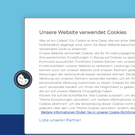
Unsere Website verwendet Cookies
Was ist ein Cookie? Ein Cookie ist eine Datei, die von einer 
Mobiltelefon) abgelegt wird, wenn Sie diese Website besuchen
verwendete Gerät zu erkennen.
galbani.de
/
leerdammer.
Unsere Website verwendet Cookies, die für ihr ordnungsgem
Ihre persönlichen Einstellungen in Bezug auf Cookies zu spe
Formulare auszufüllen. Funktions-Cookies können von unserer
Funktionalitäten unserer Website zu verbessern. Leistungs-Coo
können auch von unserer Website und unseren Partnern geset
Messungen der Seitenaufrufe besser verstehen können. Darübe
Werbung von unseren Partnern verwendet werden, um ein Profi
personalisierte Werbung zukommen zu lassen. Cookies für d
auch verwendet werden, um Ihnen die Möglichkeit zu geben, u
die wir auf unserer Website hinzugefügt haben.
Klicken Sie auf die Schaltfläche "Alle Cookies zulassen", um 
Lactalis D
"Meine Einstellungen verwalten", um weitere Informationen zu 
Cookies ablehnen", um die Verwendung dieser Cookies nicht z
Omira Bode
jederzeit über den Link "Meine Cookies verwalten" ändern, de
Weitere Informationen finden Sie in unserer Cookie-Richtlinie
Liste unserer Partner
Cookie