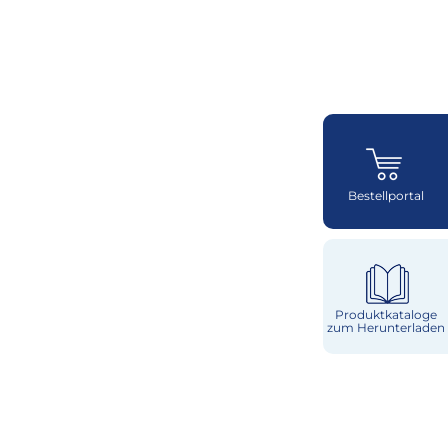
Bestellportal
Produktkataloge
zum Herunterladen
Käse
Milch & Sahne
Würzburger
Milchwerke
Laktosefrei