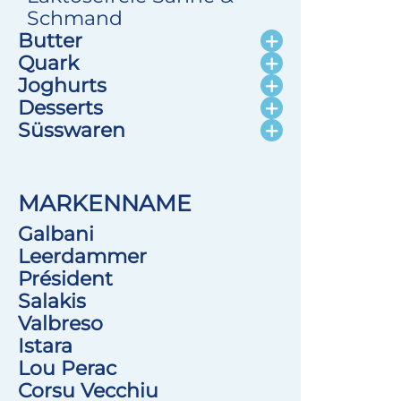
Schmand
Butter
Quark
Joghurts
Desserts
Süsswaren
MARKENNAME
Galbani
Leerdammer
Président
Salakis
Valbreso
Istara
Lou Perac
Corsu Vecchiu