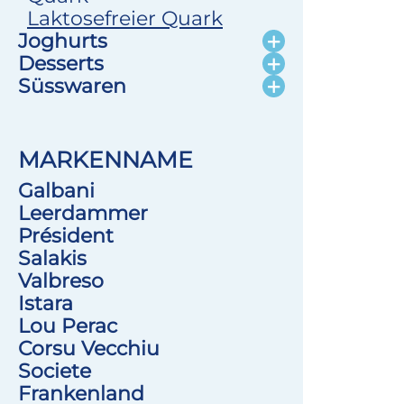
Laktosefreier Quark
Joghurts
Desserts
Süsswaren
MARKENNAME
Galbani
Leerdammer
Président
Salakis
Valbreso
Istara
Lou Perac
Corsu Vecchiu
Societe
Frankenland