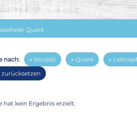
osefreier Quark
e nach:
Nicolait
Quark
Laktose
r zurücksetzen
 hat kein Ergebnis erzielt.