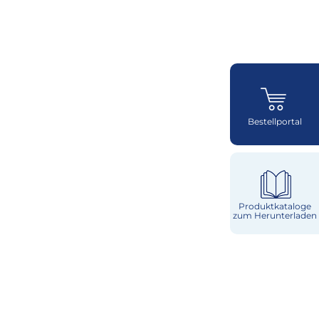
Bestellportal
Produktkataloge
zum Herunterladen
Käse
Milch & Sahne
Würzburger
Milchwerke
Laktosefrei