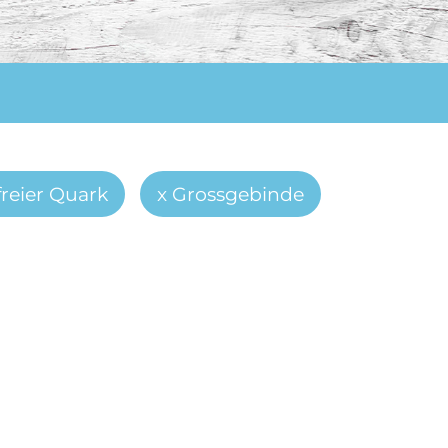
freier Quark
Grossgebinde