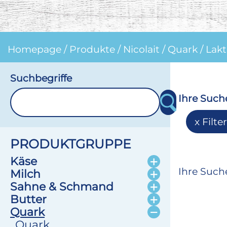
Homepage
/
Produkte
/
Nicolait
/
Quark
/
Lakt
Suchbegriffe
Ihre Such
Filte
PRODUKTGRUPPE
Käse
Ihre Suche
Milch
Sahne & Schmand
Butter
Quark
Quark