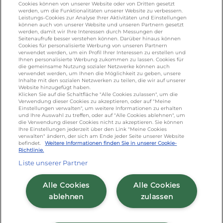
Cookies können von unserer Website oder von Dritten gesetzt
werden, um die Funktionalitäten unserer Website zu verbessern.
KONTAKT
Leistungs-Cookies zur Analyse Ihrer Aktivitäten und Einstellungen
können auch von unserer Website und unseren Partnern gesetzt
werden, damit wir Ihre Interessen durch Messungen der
Seitenaufrufe besser verstehen können. Darüber hinaus können
Cookies für personalisierte Werbung von unseren Partnern
foodservice.info@de.lactalis.com
verwendet werden, um ein Profil Ihrer Interessen zu erstellen und
Ihnen personalisierte Werbung zukommen zu lassen. Cookies für
Lactalis Deutschland GmbH - Tel: +49 (0)751
die gemeinsame Nutzung sozialer Netzwerke können auch
887 366 /
lactalis.de
verwendet werden, um Ihnen die Möglichkeit zu geben, unsere
Inhalte mit den sozialen Netzwerken zu teilen, die wir auf unserer
Website hinzugefügt haben.
Omira Bodenseemilch GmbH - Tel: +49
Klicken Sie auf die Schaltfläche "Alle Cookies zulassen", um die
Verwendung dieser Cookies zu akzeptieren, oder auf "Meine
(0)751 887 366 /
omira.de
Einstellungen verwalten", um weitere Informationen zu erhalten
und Ihre Auswahl zu treffen, oder auf "Alle Cookies ablehnen", um
die Verwendung dieser Cookies nicht zu akzeptieren. Sie können
Ihre Einstellungen jederzeit über den Link "Meine Cookies
verwalten" ändern, der sich am Ende jeder Seite unserer Website
befindet.
Weitere Informationen finden Sie in unserer Cookie-
Richtlinie.
Liste unserer Partner
Cookie Richtlinie
/
Sitemap
/
Datenschutz
/
Alle Cookies
Alle Cookies
Impressum
/
AGB
ablehnen
zulassen