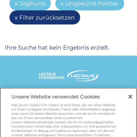
Joghurts
Ungekühlt haltbar
Filter zurücksetzen
Ihre Suche hat kein Ergebnis erzielt.
UNSERE MARKENSEITEN
Unsere Website verwendet Cookies
Was ist ein Cookie? Ein Cookie ist eine Datei, die von einer Website
auf Ihrem Endgerät (Computer, Tablet oder Mobiltelefon) abgelegt
wird, wenn Sie diese Website besuchen, und die es ihr ermöglicht,
galbani.de
/
leerdammer.de
/
president.de
/
das von Ihnen verwendete Gerät zu erkennen.
salakis.de
/
frankenland.com
/
Unsere Website verwendet Cookies, die für ihr ordnungsgemäßes
Funktionieren notwendig sind, insbesondere um Ihre persönlichen
omiramilch.de
/
minusl.de
Einstellungen in Bezug auf Cookies zu speichern oder um die auf
unserer Website verfügbaren Formulare auszufüllen. Funktions-