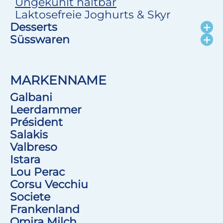
Ungekühlt haltbar
Laktosefreie Joghurts & Skyr
Desserts
Süsswaren
MARKENNAME
Galbani
Leerdammer
Président
Salakis
Valbreso
Istara
Lou Perac
Corsu Vecchiu
Societe
Frankenland
Omira Milch