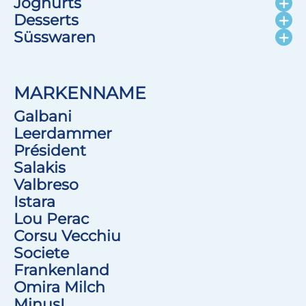
Joghurts
Desserts
Süsswaren
MARKENNAME
Galbani
Leerdammer
Président
Salakis
Valbreso
Istara
Lou Perac
Corsu Vecchiu
Societe
Frankenland
Omira Milch
MinusL