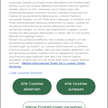
KONTAKT
Leistungs-Cookies zur Analyse Ihrer Aktivitäten und Einstellungen
können auch von unserer Website und unseren Partnern gesetzt
werden, damit wir Ihre Interessen durch Messungen der
Seitenaufrufe besser verstehen können. Darüber hinaus können
Cookies für personalisierte Werbung von unseren Partnern
foodservice.info@de.lactalis.com
verwendet werden, um ein Profil Ihrer Interessen zu erstellen und
Ihnen personalisierte Werbung zukommen zu lassen. Cookies für
Lactalis Deutschland GmbH - Tel: +49 (0)751
die gemeinsame Nutzung sozialer Netzwerke können auch
887 366 /
lactalis.de
verwendet werden, um Ihnen die Möglichkeit zu geben, unsere
Inhalte mit den sozialen Netzwerken zu teilen, die wir auf unserer
Website hinzugefügt haben.
Omira Bodenseemilch GmbH - Tel: +49
Klicken Sie auf die Schaltfläche "Alle Cookies zulassen", um die
Verwendung dieser Cookies zu akzeptieren, oder auf "Meine
(0)751 887 366 /
omira.de
Einstellungen verwalten", um weitere Informationen zu erhalten
und Ihre Auswahl zu treffen, oder auf "Alle Cookies ablehnen", um
die Verwendung dieser Cookies nicht zu akzeptieren. Sie können
Ihre Einstellungen jederzeit über den Link "Meine Cookies
verwalten" ändern, der sich am Ende jeder Seite unserer Website
befindet.
Weitere Informationen finden Sie in unserer Cookie-
Richtlinie.
Liste unserer Partner
Cookie Richtlinie
/
Sitemap
/
Datenschutz
/
Alle Cookies
Alle Cookies
Impressum
/
AGB
ablehnen
zulassen
Meine Einstellungen verwalten