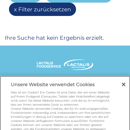
Filter zurücksetzen
Ihre Suche hat kein Ergebnis erzielt.
UNSERE MARKENSEITEN
Unsere Website verwendet Cookies
Was ist ein Cookie? Ein Cookie ist eine Datei, die von einer Website
auf Ihrem Endgerät (Computer, Tablet oder Mobiltelefon) abgelegt
wird, wenn Sie diese Website besuchen, und die es ihr ermöglicht,
galbani.de
/
leerdammer.de
/
president.de
/
das von Ihnen verwendete Gerät zu erkennen.
salakis.de
/
frankenland.com
/
Unsere Website verwendet Cookies, die für ihr ordnungsgemäßes
Funktionieren notwendig sind, insbesondere um Ihre persönlichen
omiramilch.de
/
minusl.de
Einstellungen in Bezug auf Cookies zu speichern oder um die auf
unserer Website verfügbaren Formulare auszufüllen. Funktions-
Cookies können von unserer Website oder von Dritten gesetzt
werden, um die Funktionalitäten unserer Website zu verbessern.