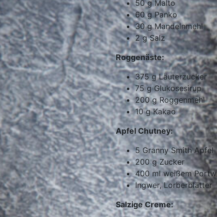
50
g
Malto
60
g
Panko
30
g
Mandelnmehl
2
g
Salz
Roggenäste:
375
g
Läuterzucker
75
g
Glukosesirup
200
g
Roggenmehl
10
g
Kakao
Apfel Chutney:
5
Granny Smith Apfel
200
g
Zucker
400
ml
weißem Portw
Ingwer, Lorberblätter
Salzige Creme: