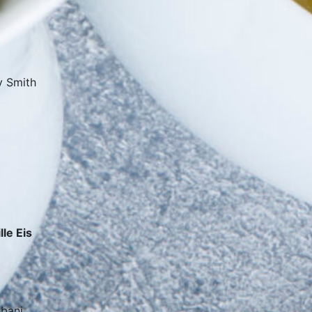
y Smith
le Eis
bani