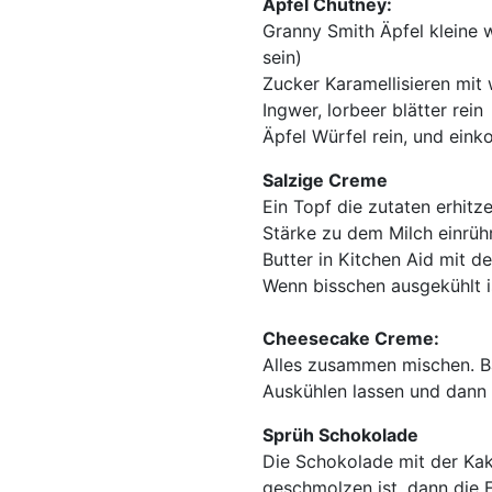
Apfel Chutney:
Granny Smith Äpfel kleine w
sein)
Zucker Karamellisieren mi
Ingwer, lorbeer blätter rein
Äpfel Würfel rein, und eink
Salzige Creme
Ein Topf die zutaten erhitz
Stärke zu dem Milch einrüh
Butter in Kitchen Aid mit d
Wenn bisschen ausgekühlt is
Cheesecake Creme:
Alles zusammen mischen. B
Auskühlen lassen und dann
Sprüh Schokolade
Die Schokolade mit der K
geschmolzen ist, dann die Fl