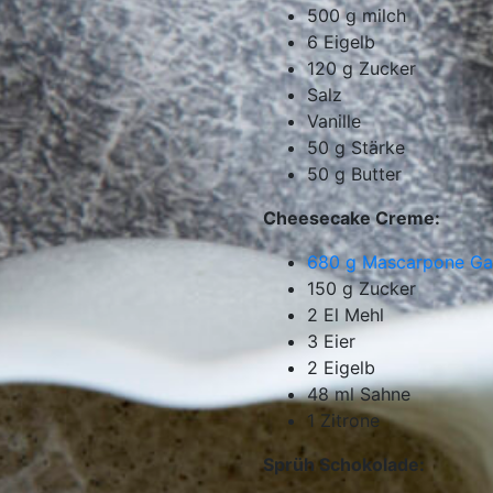
500
g
milch
6
Eigelb
120
g
Zucker
Salz
Vanille
50
g
Stärke
50
g
Butter
Cheesecake Creme:
680
g
Mascarpone Ga
150
g
Zucker
2
El Mehl
3
Eier
2
Eigelb
48
ml
Sahne
1
Zitrone
Sprüh Schokolade: