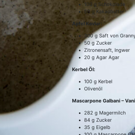
100
g
Schokolade
50
g
Kakaobutter
Apfel Kaviar:
300
g
Saft von Grann
50
g
Zucker
Zitronensaft, Ingwer
20
g
Agar Agar
Kerbel Öl:
100
g
Kerbel
Olivenöl
Mascarpone Galbani – Vanil
282
g
Magermilch
84
g
Zucker
35
g
Eigelb
100
g
Mascarpone Gal