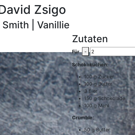
David Zsigo
mith | Vanillie
Zutaten
Für
-
Schokokuchen:
100
g
Zucker
100
g
Butter
3
Eier
150
g
Schokolade
100
g
Mehl
Crumble:
50
g
Butter