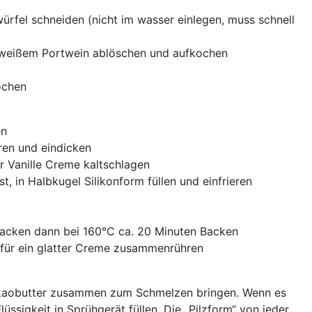
ürfel schneiden (nicht im wasser einlegen, muss schnell
t weißem Portwein ablöschen und aufkochen
ochen
en
ren und eindicken
er Vanille Creme kaltschlagen
t, in Halbkugel Silikonform füllen und einfrieren
acken dann bei 160°C ca. 20 Minuten Backen
 für ein glatter Creme zusammenrühren
akaobutter zusammen zum Schmelzen bringen. Wenn es
üssigkeit in Sprühgerät füllen. Die „Pilzform“ von jeder