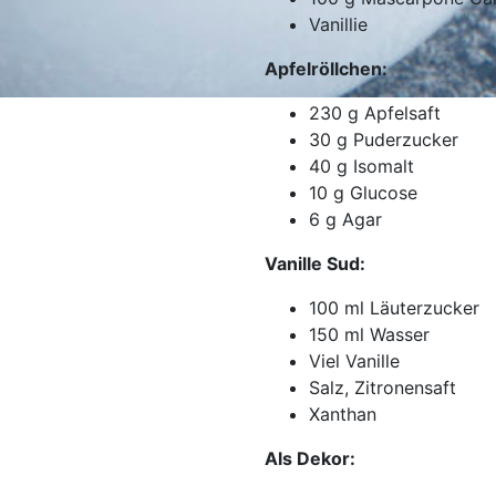
Vanillie
Apfelröllchen:
230
g
Apfelsaft
30
g
Puderzucker
40
g
Isomalt
10
g
Glucose
6
g
Agar
Vanille Sud:
100
ml
Läuterzucker
150
ml
Wasser
Viel Vanille
Salz, Zitronensaft
Xanthan
Als Dekor: