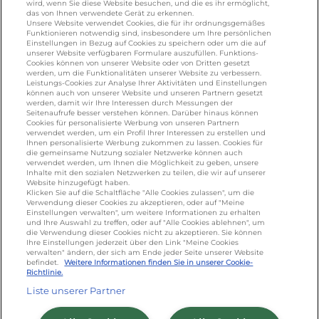
wird, wenn Sie diese Website besuchen, und die es ihr ermöglicht,
galbani.de
/
leerdammer.de
/
president.de
/
das von Ihnen verwendete Gerät zu erkennen.
salakis.de
/
frankenland.com
/
Unsere Website verwendet Cookies, die für ihr ordnungsgemäßes
Funktionieren notwendig sind, insbesondere um Ihre persönlichen
omiramilch.de
/
minusl.de
Einstellungen in Bezug auf Cookies zu speichern oder um die auf
unserer Website verfügbaren Formulare auszufüllen. Funktions-
Cookies können von unserer Website oder von Dritten gesetzt
werden, um die Funktionalitäten unserer Website zu verbessern.
KONTAKT
Leistungs-Cookies zur Analyse Ihrer Aktivitäten und Einstellungen
können auch von unserer Website und unseren Partnern gesetzt
werden, damit wir Ihre Interessen durch Messungen der
Seitenaufrufe besser verstehen können. Darüber hinaus können
Cookies für personalisierte Werbung von unseren Partnern
foodservice.info@de.lactalis.com
verwendet werden, um ein Profil Ihrer Interessen zu erstellen und
Ihnen personalisierte Werbung zukommen zu lassen. Cookies für
Lactalis Deutschland GmbH - Tel: +49 (0)751
die gemeinsame Nutzung sozialer Netzwerke können auch
887 366 /
lactalis.de
verwendet werden, um Ihnen die Möglichkeit zu geben, unsere
Inhalte mit den sozialen Netzwerken zu teilen, die wir auf unserer
Website hinzugefügt haben.
Omira Bodenseemilch GmbH - Tel: +49
Klicken Sie auf die Schaltfläche "Alle Cookies zulassen", um die
Verwendung dieser Cookies zu akzeptieren, oder auf "Meine
(0)751 887 366 /
omira.de
Einstellungen verwalten", um weitere Informationen zu erhalten
und Ihre Auswahl zu treffen, oder auf "Alle Cookies ablehnen", um
die Verwendung dieser Cookies nicht zu akzeptieren. Sie können
Ihre Einstellungen jederzeit über den Link "Meine Cookies
verwalten" ändern, der sich am Ende jeder Seite unserer Website
befindet.
Weitere Informationen finden Sie in unserer Cookie-
Richtlinie.
Liste unserer Partner
Cookie Richtlinie
/
Sitemap
/
Datenschutz
/