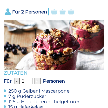
Für
2
Personen
ZUTATEN
Für
-
+
Personen
250
g
Galbani Mascarpone
7
g
Puderzucker
125
g
Heidelbeeren, tiefgefroren
15
g
Haferkekse