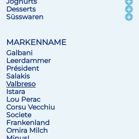
Joghurts
Desserts
Süsswaren
MARKENNAME
Galbani
Leerdammer
Président
Salakis
Valbreso
Istara
Lou Perac
Corsu Vecchiu
Societe
Frankenland
Omira Milch
MinusL