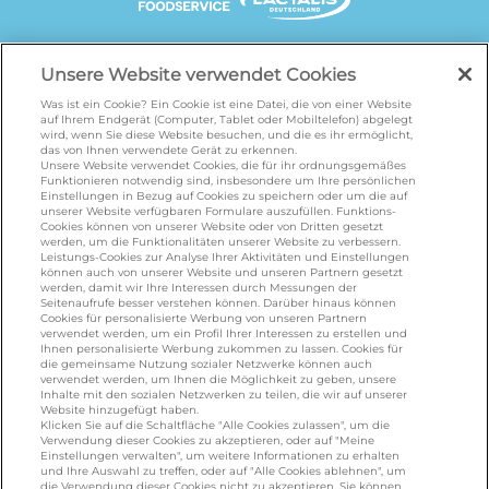
UNSERE MARKENSEITEN
Unsere Website verwendet Cookies
Was ist ein Cookie? Ein Cookie ist eine Datei, die von einer Website
auf Ihrem Endgerät (Computer, Tablet oder Mobiltelefon) abgelegt
wird, wenn Sie diese Website besuchen, und die es ihr ermöglicht,
galbani.de
/
leerdammer.de
/
president.de
/
das von Ihnen verwendete Gerät zu erkennen.
salakis.de
/
frankenland.com
/
Unsere Website verwendet Cookies, die für ihr ordnungsgemäßes
Funktionieren notwendig sind, insbesondere um Ihre persönlichen
omiramilch.de
/
minusl.de
Einstellungen in Bezug auf Cookies zu speichern oder um die auf
unserer Website verfügbaren Formulare auszufüllen. Funktions-
Cookies können von unserer Website oder von Dritten gesetzt
werden, um die Funktionalitäten unserer Website zu verbessern.
KONTAKT
Leistungs-Cookies zur Analyse Ihrer Aktivitäten und Einstellungen
können auch von unserer Website und unseren Partnern gesetzt
werden, damit wir Ihre Interessen durch Messungen der
Seitenaufrufe besser verstehen können. Darüber hinaus können
Cookies für personalisierte Werbung von unseren Partnern
foodservice.info@de.lactalis.com
verwendet werden, um ein Profil Ihrer Interessen zu erstellen und
Ihnen personalisierte Werbung zukommen zu lassen. Cookies für
Lactalis Deutschland GmbH - Tel: +49 (0)751
die gemeinsame Nutzung sozialer Netzwerke können auch
887 366 /
lactalis.de
verwendet werden, um Ihnen die Möglichkeit zu geben, unsere
Inhalte mit den sozialen Netzwerken zu teilen, die wir auf unserer
Website hinzugefügt haben.
Omira Bodenseemilch GmbH - Tel: +49
Klicken Sie auf die Schaltfläche "Alle Cookies zulassen", um die
Verwendung dieser Cookies zu akzeptieren, oder auf "Meine
(0)751 887 366 /
omira.de
Einstellungen verwalten", um weitere Informationen zu erhalten
und Ihre Auswahl zu treffen, oder auf "Alle Cookies ablehnen", um
die Verwendung dieser Cookies nicht zu akzeptieren. Sie können