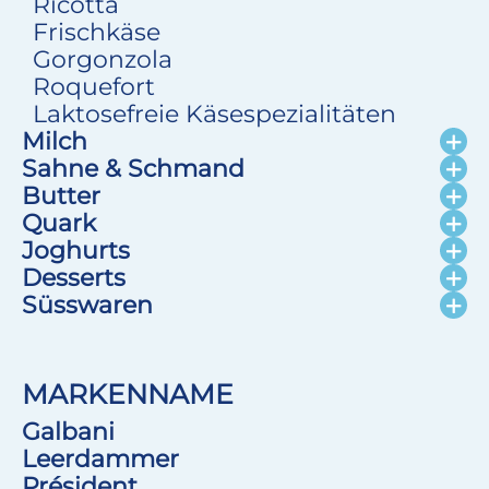
Ricotta
Frischkäse
Gorgonzola
Roquefort
Laktosefreie Käsespezialitäten
Milch
Sahne & Schmand
Butter
Quark
Joghurts
Desserts
Süsswaren
MARKENNAME
Galbani
Leerdammer
Président