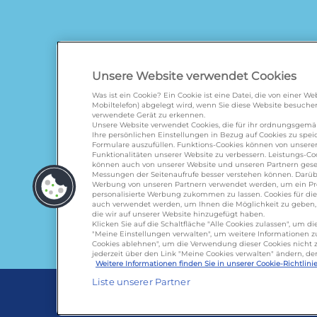
Unsere Website verwendet Cookies
Was ist ein Cookie? Ein Cookie ist eine Datei, die von einer 
Mobiltelefon) abgelegt wird, wenn Sie diese Website besuchen
verwendete Gerät zu erkennen.
galbani.de
/
leerdammer.
Unsere Website verwendet Cookies, die für ihr ordnungsgem
Ihre persönlichen Einstellungen in Bezug auf Cookies zu spe
Formulare auszufüllen. Funktions-Cookies können von unserer
Funktionalitäten unserer Website zu verbessern. Leistungs-Coo
können auch von unserer Website und unseren Partnern geset
Messungen der Seitenaufrufe besser verstehen können. Darübe
Werbung von unseren Partnern verwendet werden, um ein Profi
personalisierte Werbung zukommen zu lassen. Cookies für d
auch verwendet werden, um Ihnen die Möglichkeit zu geben, u
die wir auf unserer Website hinzugefügt haben.
Klicken Sie auf die Schaltfläche "Alle Cookies zulassen", um 
Lactalis D
"Meine Einstellungen verwalten", um weitere Informationen zu 
Cookies ablehnen", um die Verwendung dieser Cookies nicht z
Omira Bode
jederzeit über den Link "Meine Cookies verwalten" ändern, de
Weitere Informationen finden Sie in unserer Cookie-Richtlinie
Liste unserer Partner
Cookie