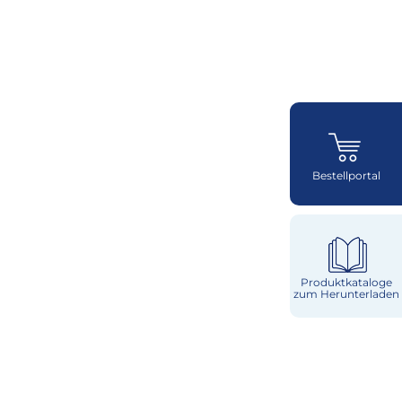
Bestellportal
Produktkataloge
zum Herunterladen
Käse
Milch & Sahne
Würzburger
Milchwerke
Laktosefrei