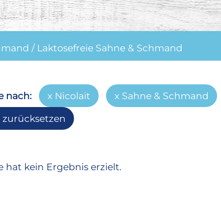
chmand
/
Laktosefreie Sahne & Schmand
e nach:
Nicolait
Sahne & Schmand
r zurücksetzen
 hat kein Ergebnis erzielt.