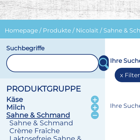
Homepage
/
Produkte
/
Nicolait
/
Sahne & S
Suchbegriffe
Ihre Such
Filte
PRODUKTGRUPPE
Käse
Ihre Suche
Milch
Sahne & Schmand
Sahne & Schmand
Crème Fraîche
Laktosefreie Sahne &