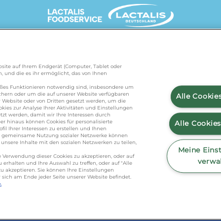
UNSERE MARKENSEITEN
Website auf Ihrem Endgerät (Computer, Tablet oder
, und die es ihr ermöglicht, das von Ihnen
de
/
president.de
/
salakis.de
/
frankenland.com
/
äßes Funktionieren notwendig sind, insbesondere um
ichern oder um die auf unserer Website verfügbaren
Alle Cookie
 Website oder von Dritten gesetzt werden, um die
kies zur Analyse Ihrer Aktivitäten und Einstellungen
KONTAKT
zt werden, damit wir Ihre Interessen durch
r hinaus können Cookies für personalisierte
Alle Cookie
l Ihrer Interessen zu erstellen und Ihnen
ie gemeinsame Nutzung sozialer Netzwerke können
nsere Inhalte mit den sozialen Netzwerken zu teilen,
foodservice.info@de.lactalis.com
Meine Eins
die Verwendung dieser Cookies zu akzeptieren, oder auf
eutschland GmbH - Tel: +49 (0)751 887 366 
verwa
erhalten und Ihre Auswahl zu treffen, oder auf "Alle
u akzeptieren. Sie können Ihre Einstellungen
nseemilch GmbH - Tel: +49 (0)751 887 36
r sich am Ende jeder Seite unserer Website befindet.
.
 Richtlinie
/
Sitemap
/
Datenschutz
/
Impressu