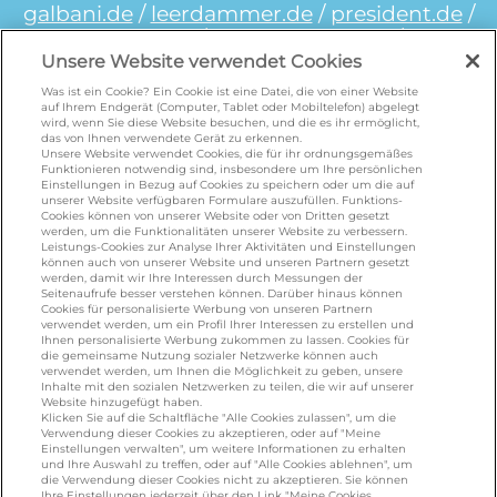
galbani.de
/
leerdammer.de
/
president.de
/
salakis.de
/
frankenland.com
/
omiramilch.de
/
minusl.de
Unsere Website verwendet Cookies
Was ist ein Cookie? Ein Cookie ist eine Datei, die von einer Website
auf Ihrem Endgerät (Computer, Tablet oder Mobiltelefon) abgelegt
wird, wenn Sie diese Website besuchen, und die es ihr ermöglicht,
KONTAKT
das von Ihnen verwendete Gerät zu erkennen.
Unsere Website verwendet Cookies, die für ihr ordnungsgemäßes
Funktionieren notwendig sind, insbesondere um Ihre persönlichen
Einstellungen in Bezug auf Cookies zu speichern oder um die auf
foodservice.info@de.lactalis.com
unserer Website verfügbaren Formulare auszufüllen. Funktions-
Cookies können von unserer Website oder von Dritten gesetzt
Lactalis Deutschland GmbH - Tel: +49 (0)751
werden, um die Funktionalitäten unserer Website zu verbessern.
887 366 /
lactalis.de
Leistungs-Cookies zur Analyse Ihrer Aktivitäten und Einstellungen
können auch von unserer Website und unseren Partnern gesetzt
werden, damit wir Ihre Interessen durch Messungen der
Omira Bodenseemilch GmbH - Tel: +49
Seitenaufrufe besser verstehen können. Darüber hinaus können
Cookies für personalisierte Werbung von unseren Partnern
(0)751 887 366 /
omira.de
verwendet werden, um ein Profil Ihrer Interessen zu erstellen und
Ihnen personalisierte Werbung zukommen zu lassen. Cookies für
die gemeinsame Nutzung sozialer Netzwerke können auch
verwendet werden, um Ihnen die Möglichkeit zu geben, unsere
Inhalte mit den sozialen Netzwerken zu teilen, die wir auf unserer
Website hinzugefügt haben.
Klicken Sie auf die Schaltfläche "Alle Cookies zulassen", um die
Verwendung dieser Cookies zu akzeptieren, oder auf "Meine
Einstellungen verwalten", um weitere Informationen zu erhalten
und Ihre Auswahl zu treffen, oder auf "Alle Cookies ablehnen", um
die Verwendung dieser Cookies nicht zu akzeptieren. Sie können
Cookie Richtlinie
/
Sitemap
/
Datenschutz
/
Ihre Einstellungen jederzeit über den Link "Meine Cookies