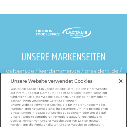
UNSERE MARKENSEITEN
galbani.de
/
leerdammer.de
/
president.de
/
salakis.de
/
frankenland.com
/
Unsere Website verwendet Cookies
omiramilch.de
/
minusl.de
Was ist ein Cookie? Ein Cookie ist eine Datei, die von einer Website
auf Ihrem Endgerät (Computer, Tablet oder Mobiltelefon) abgelegt
wird, wenn Sie diese Website besuchen, und die es ihr ermöglicht,
KONTAKT
das von Ihnen verwendete Gerät zu erkennen.
Unsere Website verwendet Cookies, die für ihr ordnungsgemäßes
Funktionieren notwendig sind, insbesondere um Ihre persönlichen
Einstellungen in Bezug auf Cookies zu speichern oder um die auf
unserer Website verfügbaren Formulare auszufüllen. Funktions-
foodservice.info@de.lactalis.com
Cookies können von unserer Website oder von Dritten gesetzt
Lactalis Deutschland GmbH - Tel: +49 (0)751
werden, um die Funktionalitäten unserer Website zu verbessern.