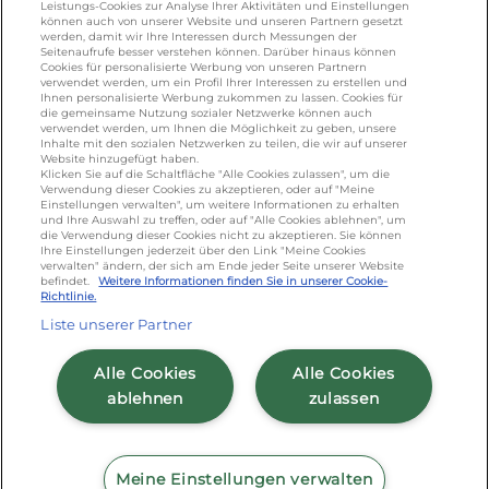
Leistungs-Cookies zur Analyse Ihrer Aktivitäten und Einstellungen
887 366 /
lactalis.de
können auch von unserer Website und unseren Partnern gesetzt
werden, damit wir Ihre Interessen durch Messungen der
Seitenaufrufe besser verstehen können. Darüber hinaus können
Omira Bodenseemilch GmbH - Tel: +49
Cookies für personalisierte Werbung von unseren Partnern
(0)751 887 366 /
omira.de
verwendet werden, um ein Profil Ihrer Interessen zu erstellen und
Ihnen personalisierte Werbung zukommen zu lassen. Cookies für
die gemeinsame Nutzung sozialer Netzwerke können auch
verwendet werden, um Ihnen die Möglichkeit zu geben, unsere
Inhalte mit den sozialen Netzwerken zu teilen, die wir auf unserer
Website hinzugefügt haben.
Klicken Sie auf die Schaltfläche "Alle Cookies zulassen", um die
Verwendung dieser Cookies zu akzeptieren, oder auf "Meine
Einstellungen verwalten", um weitere Informationen zu erhalten
und Ihre Auswahl zu treffen, oder auf "Alle Cookies ablehnen", um
die Verwendung dieser Cookies nicht zu akzeptieren. Sie können
Cookie Richtlinie
/
Sitemap
/
Datenschutz
/
Ihre Einstellungen jederzeit über den Link "Meine Cookies
verwalten" ändern, der sich am Ende jeder Seite unserer Website
Impressum
/
AGB
befindet.
Weitere Informationen finden Sie in unserer Cookie-
Richtlinie.
Liste unserer Partner
Alle Cookies
Alle Cookies
ablehnen
zulassen
Meine Einstellungen verwalten