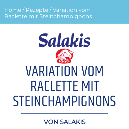
Home
/
Rezepte
/ Variation vom
Raclette mit Steinchampignons
VARIATION VOM
RACLETTE MIT
STEINCHAMPIGNONS
VON SALAKIS