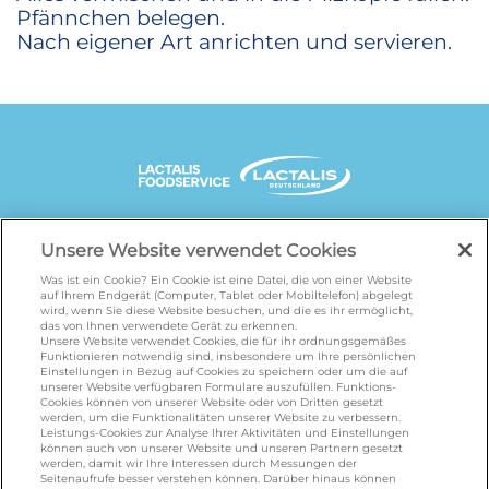
Pfännchen belegen.
Nach eigener Art anrichten und servieren.
UNSERE MARKENSEITEN
Unsere Website verwendet Cookies
Was ist ein Cookie? Ein Cookie ist eine Datei, die von einer Website
auf Ihrem Endgerät (Computer, Tablet oder Mobiltelefon) abgelegt
wird, wenn Sie diese Website besuchen, und die es ihr ermöglicht,
galbani.de
/
leerdammer.de
/
president.de
/
das von Ihnen verwendete Gerät zu erkennen.
salakis.de
/
frankenland.com
/
Unsere Website verwendet Cookies, die für ihr ordnungsgemäßes
Funktionieren notwendig sind, insbesondere um Ihre persönlichen
omiramilch.de
/
minusl.de
Einstellungen in Bezug auf Cookies zu speichern oder um die auf
unserer Website verfügbaren Formulare auszufüllen. Funktions-
Cookies können von unserer Website oder von Dritten gesetzt
werden, um die Funktionalitäten unserer Website zu verbessern.
KONTAKT
Leistungs-Cookies zur Analyse Ihrer Aktivitäten und Einstellungen
können auch von unserer Website und unseren Partnern gesetzt
werden, damit wir Ihre Interessen durch Messungen der
Seitenaufrufe besser verstehen können. Darüber hinaus können