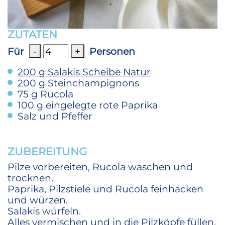
ZUTATEN
Für
-
+
Personen
200
g
Salakis Scheibe Natur
200
g
Steinchampignons
75
g
Rucola
100
g
eingelegte rote Paprika
Salz und Pfeffer
ZUBEREITUNG
Pilze vorbereiten, Rucola waschen und
trocknen.
Paprika, Pilzstiele und Rucola feinhacken
und würzen.
Salakis würfeln.
Alles vermischen und in die Pilzköpfe füllen.