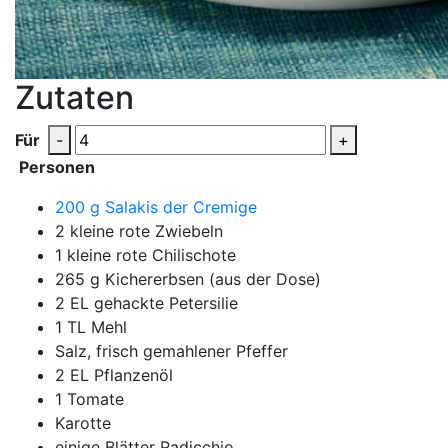
Zutaten
Für
-
+
Personen
200
g
Salakis der Cremige
2
kleine rote Zwiebeln
1
kleine rote Chilischote
265
g
Kichererbsen (aus der Dose)
2
EL gehackte Petersilie
1
TL Mehl
Salz, frisch gemahlener Pfeffer
2
EL Pflanzenöl
1
Tomate
Karotte
einige Blätter Radicchio