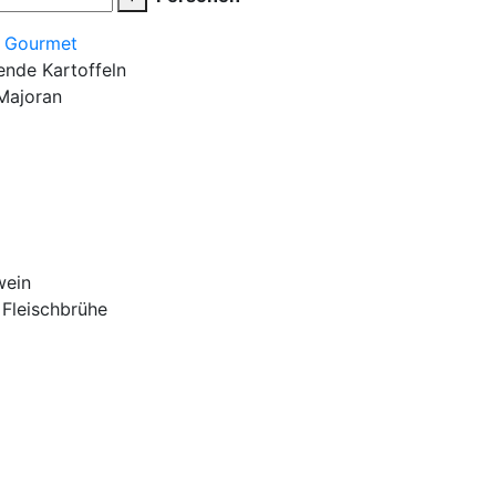
é Gourmet
ende Kartoffeln
Majoran
wein
Fleischbrühe