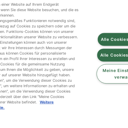
on einer Website auf Ihrem Endgerät
unsere markenseiten
, wenn Sie diese Website besuchen, und die es
erkennen.
nungsgemäßes Funktionieren notwendig sind,
mer.de
/
president.de
/
salakis.de
/
frankenland.com
/
omir
 Bezug auf Cookies zu speichern oder um die
len. Funktions-Cookies können von unserer
kontakt
ktionalitäten unserer Website zu verbessern.
Alle Cookie
 Einstellungen können auch von unserer
foodservice.info@de.lactalis.com
 wir Ihre Interessen durch Messungen der
talis Deutschland GmbH - Tel: +49 (0)751 887 366 /
lactali
aus können Cookies für personalisierte
Alle Cookie
in Profil Ihrer Interessen zu erstellen und
ra Bodenseemilch GmbH - Tel: +49 (0)751 887 366 /
omir
 Cookies für die gemeinsame Nutzung
um Ihnen die Möglichkeit zu geben, unsere
Meine Eins
ir auf unserer Website hinzugefügt haben.
verwa
Cookie Richtlinie
/
Sitemap
/
Datenschutz
/
Impressum
/
AG
ssen", um die Verwendung dieser Cookies zu
", um weitere Informationen zu erhalten und
ehnen", um die Verwendung dieser Cookies
jederzeit über den Link "Meine Cookies
erer Website befindet.
Weitere
ie.