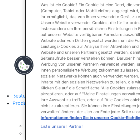
Was ist ein Cookie? Ein Cookie ist eine Datei, die v
(Computer, Tablet oder Mobiltelefon) abgelegt wird
ihr ermöglicht, das von Ihnen verwendete Gerät zu 
Unsere Website verwendet Cookies, die für ihr ord
galbani.de
/
leerdam
insbesondere um Ihre persönlichen Einstellungen in
auf unserer Website verfügbaren Formulare auszufül
Website oder von Dritten gesetzt werden, um die Fun
Leistungs-Cookies zur Analyse Ihrer Aktivitäten und
Website und unseren Partnern gesetzt werden, damit
Lac
Seitenaufrufe besser verstehen können. Darüber hin
Werbung von unseren Partnern verwendet werden, um e
Omi
Ihnen personalisierte Werbung zukommen zu lassen.
sozialer Netzwerke können auch verwendet werden, 
Inhalte mit den sozialen Netzwerken zu teilen, die w
Klicken Sie auf die Schaltfläche "Alle Cookies zula
akzeptieren, oder auf "Meine Einstellungen verwalten
Bestellportal
Ihre Auswahl zu treffen, oder auf "Alle Cookies abl
Produktkataloge zum Herunterladen
nicht zu akzeptieren. Sie können Ihre Einstellungen 
Käse
verwalten" ändern, der sich am Ende jeder Seite uns
Milch & Sahne
Informationen finden Sie in unserer Cookie-Richtlin
Würzburger Milchwerke
Liste unserer Partner
Laktosefrei