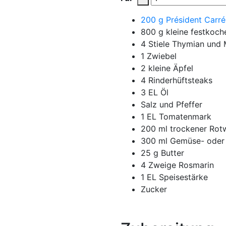
200
g
Président Carr
800
g
kleine festkoch
4
Stiele Thymian und 
1
Zwiebel
2
kleine Äpfel
4
Rinderhüftsteaks
3
EL Öl
Salz und Pfeffer
1
EL Tomatenmark
200
ml
trockener Rot
300
ml
Gemüse- oder 
25
g
Butter
4
Zweige Rosmarin
1
EL Speisestärke
Zucker