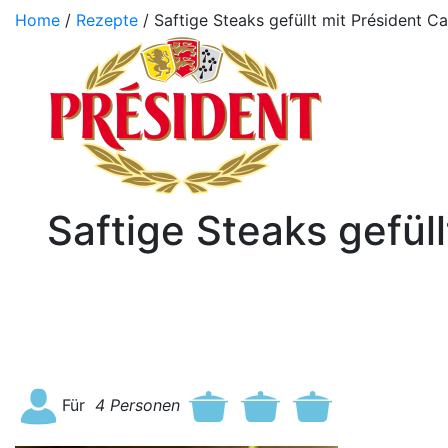
Home
/
Rezepte
/ Saftige Steaks gefüllt mit Président C
Saftige Steaks gefül
Für
4
Personen