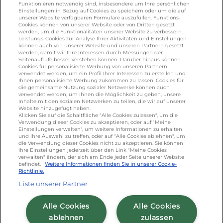
Funktionieren notwendig sind, insbesondere um Ihre persönlichen
omiramilch.de
/
minusl.de
Einstellungen in Bezug auf Cookies zu speichern oder um die auf
unserer Website verfügbaren Formulare auszufüllen. Funktions-
Cookies können von unserer Website oder von Dritten gesetzt
werden, um die Funktionalitäten unserer Website zu verbessern.
KONTAKT
Leistungs-Cookies zur Analyse Ihrer Aktivitäten und Einstellungen
können auch von unserer Website und unseren Partnern gesetzt
werden, damit wir Ihre Interessen durch Messungen der
Seitenaufrufe besser verstehen können. Darüber hinaus können
Cookies für personalisierte Werbung von unseren Partnern
foodservice.info@de.lactalis.com
verwendet werden, um ein Profil Ihrer Interessen zu erstellen und
Ihnen personalisierte Werbung zukommen zu lassen. Cookies für
Lactalis Deutschland GmbH - Tel: +49 (0)751
die gemeinsame Nutzung sozialer Netzwerke können auch
887 366 /
lactalis.de
verwendet werden, um Ihnen die Möglichkeit zu geben, unsere
Inhalte mit den sozialen Netzwerken zu teilen, die wir auf unserer
Website hinzugefügt haben.
Omira Bodenseemilch GmbH - Tel: +49
Klicken Sie auf die Schaltfläche "Alle Cookies zulassen", um die
Verwendung dieser Cookies zu akzeptieren, oder auf "Meine
(0)751 887 366 /
omira.de
Einstellungen verwalten", um weitere Informationen zu erhalten
und Ihre Auswahl zu treffen, oder auf "Alle Cookies ablehnen", um
die Verwendung dieser Cookies nicht zu akzeptieren. Sie können
Ihre Einstellungen jederzeit über den Link "Meine Cookies
verwalten" ändern, der sich am Ende jeder Seite unserer Website
befindet.
Weitere Informationen finden Sie in unserer Cookie-
Richtlinie.
Liste unserer Partner
Cookie Richtlinie
/
Sitemap
/
Datenschutz
/
Alle Cookies
Alle Cookies
Impressum
/
AGB
ablehnen
zulassen