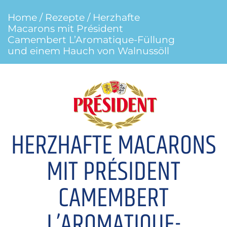
Home
/
Rezepte
/ Herzhafte
Macarons mit Président
Camembert L’Aromatique-Füllung
und einem Hauch von Walnussöll
HERZHAFTE MACARONS
MIT PRÉSIDENT
CAMEMBERT
L’AROMATIQUE-