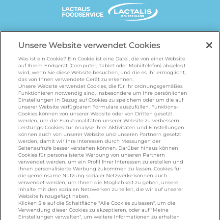
UNSERE MARKENSEITEN
Unsere Website verwendet Cookies
Was ist ein Cookie? Ein Cookie ist eine Datei, die von einer Website
auf Ihrem Endgerät (Computer, Tablet oder Mobiltelefon) abgelegt
wird, wenn Sie diese Website besuchen, und die es ihr ermöglicht,
galbani.de
/
leerdammer.de
/
president.de
/
das von Ihnen verwendete Gerät zu erkennen.
salakis.de
/
frankenland.com
/
Unsere Website verwendet Cookies, die für ihr ordnungsgemäßes
Funktionieren notwendig sind, insbesondere um Ihre persönlichen
omiramilch.de
/
minusl.de
Einstellungen in Bezug auf Cookies zu speichern oder um die auf
unserer Website verfügbaren Formulare auszufüllen. Funktions-
Cookies können von unserer Website oder von Dritten gesetzt
werden, um die Funktionalitäten unserer Website zu verbessern.
KONTAKT
Leistungs-Cookies zur Analyse Ihrer Aktivitäten und Einstellungen
können auch von unserer Website und unseren Partnern gesetzt
werden, damit wir Ihre Interessen durch Messungen der
Seitenaufrufe besser verstehen können. Darüber hinaus können
Cookies für personalisierte Werbung von unseren Partnern
foodservice.info@de.lactalis.com
verwendet werden, um ein Profil Ihrer Interessen zu erstellen und
Ihnen personalisierte Werbung zukommen zu lassen. Cookies für
Lactalis Deutschland GmbH - Tel: +49 (0)751
die gemeinsame Nutzung sozialer Netzwerke können auch
887 366 /
lactalis.de
verwendet werden, um Ihnen die Möglichkeit zu geben, unsere
Inhalte mit den sozialen Netzwerken zu teilen, die wir auf unserer
Website hinzugefügt haben.
Omira Bodenseemilch GmbH - Tel: +49
Klicken Sie auf die Schaltfläche "Alle Cookies zulassen", um die
Verwendung dieser Cookies zu akzeptieren, oder auf "Meine
(0)751 887 366 /
omira.de
Einstellungen verwalten", um weitere Informationen zu erhalten