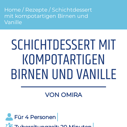
Home
/
Rezepte
/ Schichtdessert
mit kompotartigen Birnen und
Vanille
SCHICHTDESSERT MIT
KOMPOTARTIGEN
BIRNEN UND VANILLE
VON OMIRA
Für
4
Personen
Zubereitungzeit: 20 Minuten