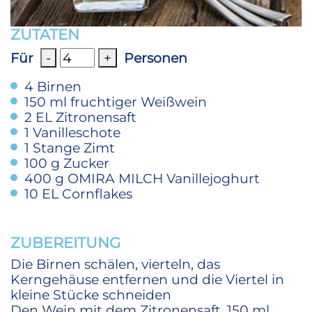
ZUTATEN
Für
-
+
Personen
4
Birnen
150
ml
fruchtiger Weißwein
2
EL Zitronensaft
1
Vanilleschote
1
Stange Zimt
100
g
Zucker
400
g
OMIRA MILCH Vanillejoghurt
10
EL Cornflakes
ZUBEREITUNG
Die Birnen schälen, vierteln, das
Kerngehäuse entfernen und die Viertel in
kleine Stücke schneiden
Den Wein mit dem Zitronensaft, 150 ml