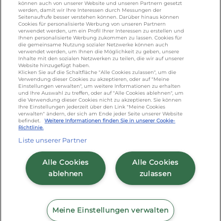
KONTAKT
können auch von unserer Website und unseren Partnern gesetzt
werden, damit wir Ihre Interessen durch Messungen der
Seitenaufrufe besser verstehen können. Darüber hinaus können
Cookies für personalisierte Werbung von unseren Partnern
foodservice.info@de.lactalis.com
verwendet werden, um ein Profil Ihrer Interessen zu erstellen und
Ihnen personalisierte Werbung zukommen zu lassen. Cookies für
Lactalis Deutschland GmbH - Tel: +49 (0)751
die gemeinsame Nutzung sozialer Netzwerke können auch
887 366 /
lactalis.de
verwendet werden, um Ihnen die Möglichkeit zu geben, unsere
Inhalte mit den sozialen Netzwerken zu teilen, die wir auf unserer
Website hinzugefügt haben.
Omira Bodenseemilch GmbH - Tel: +49
Klicken Sie auf die Schaltfläche "Alle Cookies zulassen", um die
Verwendung dieser Cookies zu akzeptieren, oder auf "Meine
(0)751 887 366 /
omira.de
Einstellungen verwalten", um weitere Informationen zu erhalten
und Ihre Auswahl zu treffen, oder auf "Alle Cookies ablehnen", um
die Verwendung dieser Cookies nicht zu akzeptieren. Sie können
Ihre Einstellungen jederzeit über den Link "Meine Cookies
verwalten" ändern, der sich am Ende jeder Seite unserer Website
befindet.
Weitere Informationen finden Sie in unserer Cookie-
Richtlinie.
Liste unserer Partner
Cookie Richtlinie
/
Sitemap
/
Datenschutz
/
Alle Cookies
Alle Cookies
Impressum
/
AGB
ablehnen
zulassen
Meine Einstellungen verwalten