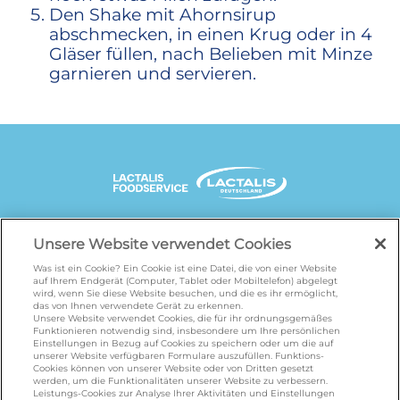
Den Shake mit Ahornsirup
abschmecken, in einen Krug oder in 4
Gläser füllen, nach Belieben mit Minze
garnieren und servieren.
UNSERE MARKENSEITEN
Unsere Website verwendet Cookies
Was ist ein Cookie? Ein Cookie ist eine Datei, die von einer Website
auf Ihrem Endgerät (Computer, Tablet oder Mobiltelefon) abgelegt
wird, wenn Sie diese Website besuchen, und die es ihr ermöglicht,
galbani.de
/
leerdammer.de
/
president.de
/
das von Ihnen verwendete Gerät zu erkennen.
salakis.de
/
frankenland.com
/
Unsere Website verwendet Cookies, die für ihr ordnungsgemäßes
Funktionieren notwendig sind, insbesondere um Ihre persönlichen
omiramilch.de
/
minusl.de
Einstellungen in Bezug auf Cookies zu speichern oder um die auf
unserer Website verfügbaren Formulare auszufüllen. Funktions-
Cookies können von unserer Website oder von Dritten gesetzt
werden, um die Funktionalitäten unserer Website zu verbessern.
Leistungs-Cookies zur Analyse Ihrer Aktivitäten und Einstellungen