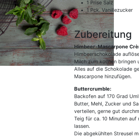
1
Prise Salz
1
Pck. Vanillezucker
Zubereitung
Himbeer-Mascarpone Crè
Himbeerschokolade auflöse
Milch zum kochen bringen 
Alles auf die Schokolade g
Mascarpone hinzufügen.
Buttercrumble:
Backofen auf 170 Grad Umlu
Butter, Mehl, Zucker und S
verteilen, gerne gut durchm
Teig für ca. 10 Minuten au
lassen.
Die abgekühlten Streusel m