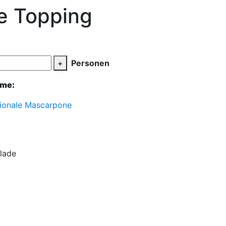
e Topping
+
Personen
ème:
sionale Mascarpone
lade