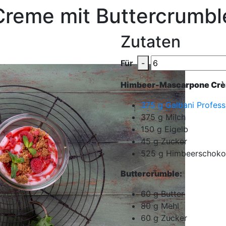
reme mit Buttercrumbl
Zutaten
Für
-
Himbeer-Mascarpone Cr
375
g
Galbani Profes
375
g
Milch
150
g
Eigelb
45
g
Zucker
525
g
Himbeerschoko
Buttercrumble:
60
g
Butter
80
g
Mehl
60
g
Zucker