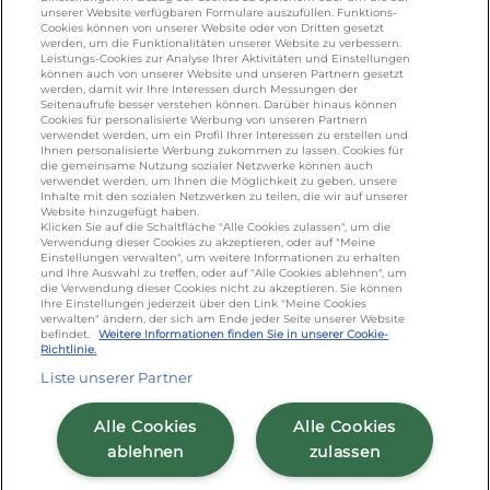
KONTAKT
unserer Website verfügbaren Formulare auszufüllen. Funktions-
Cookies können von unserer Website oder von Dritten gesetzt
werden, um die Funktionalitäten unserer Website zu verbessern.
foodservice.info@de.lactalis.com
Leistungs-Cookies zur Analyse Ihrer Aktivitäten und Einstellungen
Lactalis Deutschland GmbH - Tel: +49 (0)751
können auch von unserer Website und unseren Partnern gesetzt
werden, damit wir Ihre Interessen durch Messungen der
887 366 /
lactalis.de
Seitenaufrufe besser verstehen können. Darüber hinaus können
Cookies für personalisierte Werbung von unseren Partnern
verwendet werden, um ein Profil Ihrer Interessen zu erstellen und
Omira Bodenseemilch GmbH - Tel: +49
Ihnen personalisierte Werbung zukommen zu lassen. Cookies für
(0)751 887 366 /
omira.de
die gemeinsame Nutzung sozialer Netzwerke können auch
verwendet werden, um Ihnen die Möglichkeit zu geben, unsere
Inhalte mit den sozialen Netzwerken zu teilen, die wir auf unserer
Website hinzugefügt haben.
Klicken Sie auf die Schaltfläche "Alle Cookies zulassen", um die
Verwendung dieser Cookies zu akzeptieren, oder auf "Meine
Einstellungen verwalten", um weitere Informationen zu erhalten
und Ihre Auswahl zu treffen, oder auf "Alle Cookies ablehnen", um
die Verwendung dieser Cookies nicht zu akzeptieren. Sie können
Ihre Einstellungen jederzeit über den Link "Meine Cookies
verwalten" ändern, der sich am Ende jeder Seite unserer Website
Cookie Richtlinie
/
Sitemap
/
Datenschutz
/
befindet.
Weitere Informationen finden Sie in unserer Cookie-
Richtlinie.
Impressum
/
AGB
Liste unserer Partner
Alle Cookies
Alle Cookies
ablehnen
zulassen