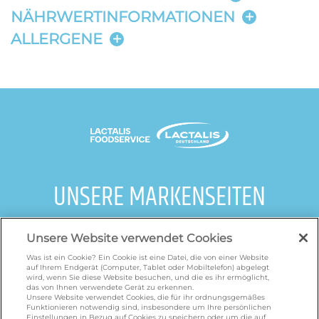
NÄHRWERTINFORMATIONEN
ALLERGENE
UNSERE MARKENSEITEN
galbani.de
/
leerdammer.de
/
president.de
/
Unsere Website verwendet Cookies
salakis.de
/
frankenland.com
/
Was ist ein Cookie? Ein Cookie ist eine Datei, die von einer Website
omiramilch.de
/
minusl.de
auf Ihrem Endgerät (Computer, Tablet oder Mobiltelefon) abgelegt
wird, wenn Sie diese Website besuchen, und die es ihr ermöglicht,
das von Ihnen verwendete Gerät zu erkennen.
Unsere Website verwendet Cookies, die für ihr ordnungsgemäßes
Funktionieren notwendig sind, insbesondere um Ihre persönlichen
Einstellungen in Bezug auf Cookies zu speichern oder um die auf