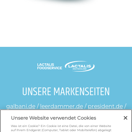
UNSERE MARKENSEITEN
galbani.de
/
leerdammer.de
/
president.de
/
salakis.de
/
frankenland.com
/
Unsere Website verwendet Cookies
omiramilch.de
/
minusl.de
Was ist ein Cookie? Ein Cookie ist eine Datei, die von einer Website
auf Ihrem Endgerät (Computer, Tablet oder Mobiltelefon) abgelegt