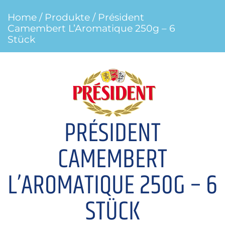
Home
/
Produkte
/ Président
Camembert L’Aromatique 250g – 6
Stück
PRÉSIDENT
CAMEMBERT
L’AROMATIQUE 250G – 6
STÜCK