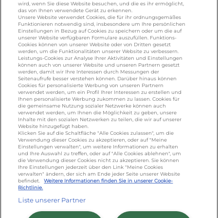
wird, wenn Sie diese Website besuchen, und die es ihr ermöglicht,
KONTAKT
das von Ihnen verwendete Gerät zu erkennen.
Unsere Website verwendet Cookies, die für ihr ordnungsgemäßes
Funktionieren notwendig sind, insbesondere um Ihre persönlichen
Einstellungen in Bezug auf Cookies zu speichern oder um die auf
unserer Website verfügbaren Formulare auszufüllen. Funktions-
foodservice.info@de.lactalis.com
Cookies können von unserer Website oder von Dritten gesetzt
Lactalis Deutschland GmbH - Tel: +49 (0)751
werden, um die Funktionalitäten unserer Website zu verbessern.
Leistungs-Cookies zur Analyse Ihrer Aktivitäten und Einstellungen
887 366 /
lactalis.de
können auch von unserer Website und unseren Partnern gesetzt
werden, damit wir Ihre Interessen durch Messungen der
Omira Bodenseemilch GmbH - Tel: +49
Seitenaufrufe besser verstehen können. Darüber hinaus können
Cookies für personalisierte Werbung von unseren Partnern
(0)751 887 366 /
omira.de
verwendet werden, um ein Profil Ihrer Interessen zu erstellen und
Ihnen personalisierte Werbung zukommen zu lassen. Cookies für
die gemeinsame Nutzung sozialer Netzwerke können auch
verwendet werden, um Ihnen die Möglichkeit zu geben, unsere
Inhalte mit den sozialen Netzwerken zu teilen, die wir auf unserer
Website hinzugefügt haben.
Klicken Sie auf die Schaltfläche "Alle Cookies zulassen", um die
Verwendung dieser Cookies zu akzeptieren, oder auf "Meine
Einstellungen verwalten", um weitere Informationen zu erhalten
und Ihre Auswahl zu treffen, oder auf "Alle Cookies ablehnen", um
die Verwendung dieser Cookies nicht zu akzeptieren. Sie können
Cookie Richtlinie
/
Sitemap
/
Datenschutz
/
Ihre Einstellungen jederzeit über den Link "Meine Cookies
verwalten" ändern, der sich am Ende jeder Seite unserer Website
Impressum
/
AGB
befindet.
Weitere Informationen finden Sie in unserer Cookie-
Richtlinie.
Liste unserer Partner