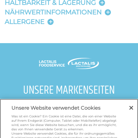
HALTBARKEIT & LAGERUNG
NÄHRWERTINFORMATIONEN
ALLERGENE
UNSERE MARKENSEITEN
galbani.de
/
leerdammer.de
/
president.de
/
Unsere Website verwendet Cookies
salakis.de
/
frankenland.com
/
Was ist ein Cookie? Ein Cookie ist eine Datei, die von einer Website
omiramilch.de
/
minusl.de
auf Ihrem Endgerät (Computer, Tablet oder Mobiltelefon) abgelegt
wird, wenn Sie diese Website besuchen, und die es ihr ermöglicht,
das von Ihnen verwendete Gerät zu erkennen.
Unsere Website verwendet Cookies, die für ihr ordnungsgemäßes
Funktionieren notwendig sind, insbesondere um Ihre persönlichen