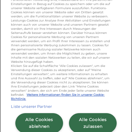
KONTAKT
Einstellungen in Bezug auf Cookies zu speichern oder um die auf
unserer Website verfügbaren Formulare auszufüllen. Funktions-
Cookies können von unserer Website oder von Dritten gesetzt
werden, um die Funktionalitäten unserer Website zu verbessern.
foodservice.info@de.lactalis.com
Leistungs-Cookies zur Analyse Ihrer Aktivitäten und Einstellungen
Lactalis Deutschland GmbH - Tel: +49 (0)751
können auch von unserer Website und unseren Partnern gesetzt
werden, damit wir Ihre Interessen durch Messungen der
887 366 /
lactalis.de
Seitenaufrufe besser verstehen können. Darüber hinaus können
Cookies für personalisierte Werbung von unseren Partnern
verwendet werden, um ein Profil Ihrer Interessen zu erstellen und
Omira Bodenseemilch GmbH - Tel: +49
Ihnen personalisierte Werbung zukommen zu lassen. Cookies für
(0)751 887 366 /
omira.de
die gemeinsame Nutzung sozialer Netzwerke können auch
verwendet werden, um Ihnen die Möglichkeit zu geben, unsere
Inhalte mit den sozialen Netzwerken zu teilen, die wir auf unserer
Website hinzugefügt haben.
Klicken Sie auf die Schaltfläche "Alle Cookies zulassen", um die
Verwendung dieser Cookies zu akzeptieren, oder auf "Meine
Einstellungen verwalten", um weitere Informationen zu erhalten
und Ihre Auswahl zu treffen, oder auf "Alle Cookies ablehnen", um
die Verwendung dieser Cookies nicht zu akzeptieren. Sie können
Ihre Einstellungen jederzeit über den Link "Meine Cookies
verwalten" ändern, der sich am Ende jeder Seite unserer Website
Cookie Richtlinie
/
Sitemap
/
Datenschutz
/
befindet.
Weitere Informationen finden Sie in unserer Cookie-
Richtlinie.
Impressum
/
AGB
Liste unserer Partner
Alle Cookies
Alle Cookies
ablehnen
zulassen