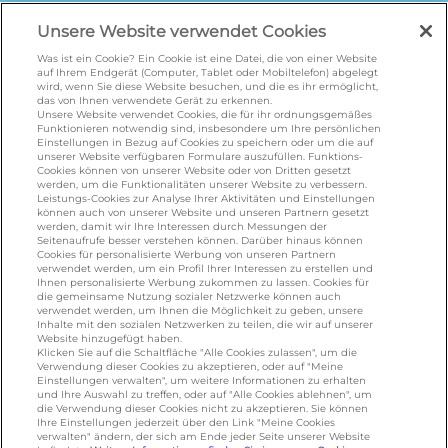
galbani.de
/
leerdammer.de
/
president.de
/
Unsere Website verwendet Cookies
salakis.de
/
frankenland.com
/
omiramilch.de
/
minusl.de
Was ist ein Cookie? Ein Cookie ist eine Datei, die von einer Website
auf Ihrem Endgerät (Computer, Tablet oder Mobiltelefon) abgelegt
wird, wenn Sie diese Website besuchen, und die es ihr ermöglicht,
das von Ihnen verwendete Gerät zu erkennen.
Unsere Website verwendet Cookies, die für ihr ordnungsgemäßes
KONTAKT
Funktionieren notwendig sind, insbesondere um Ihre persönlichen
Einstellungen in Bezug auf Cookies zu speichern oder um die auf
unserer Website verfügbaren Formulare auszufüllen. Funktions-
Cookies können von unserer Website oder von Dritten gesetzt
foodservice.info@de.lactalis.com
werden, um die Funktionalitäten unserer Website zu verbessern.
Leistungs-Cookies zur Analyse Ihrer Aktivitäten und Einstellungen
Lactalis Deutschland GmbH - Tel: +49 (0)751
können auch von unserer Website und unseren Partnern gesetzt
887 366 /
lactalis.de
werden, damit wir Ihre Interessen durch Messungen der
Seitenaufrufe besser verstehen können. Darüber hinaus können
Cookies für personalisierte Werbung von unseren Partnern
Omira Bodenseemilch GmbH - Tel: +49
verwendet werden, um ein Profil Ihrer Interessen zu erstellen und
Ihnen personalisierte Werbung zukommen zu lassen. Cookies für
(0)751 887 366 /
omira.de
die gemeinsame Nutzung sozialer Netzwerke können auch
verwendet werden, um Ihnen die Möglichkeit zu geben, unsere
Inhalte mit den sozialen Netzwerken zu teilen, die wir auf unserer
Website hinzugefügt haben.
Klicken Sie auf die Schaltfläche "Alle Cookies zulassen", um die
Verwendung dieser Cookies zu akzeptieren, oder auf "Meine
Einstellungen verwalten", um weitere Informationen zu erhalten
und Ihre Auswahl zu treffen, oder auf "Alle Cookies ablehnen", um
die Verwendung dieser Cookies nicht zu akzeptieren. Sie können
Ihre Einstellungen jederzeit über den Link "Meine Cookies
verwalten" ändern, der sich am Ende jeder Seite unserer Website