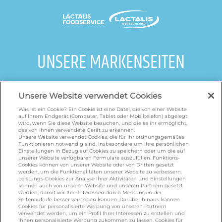
UNSERE MARKENSEITEN
galbani.de
/
leerdammer.de
/
president.de
/
salakis.de
/
frankenland.com
/
Unsere Website verwendet Cookies
omiramilch.de
/
minusl.de
Was ist ein Cookie? Ein Cookie ist eine Datei, die von einer Website
auf Ihrem Endgerät (Computer, Tablet oder Mobiltelefon) abgelegt
wird, wenn Sie diese Website besuchen, und die es ihr ermöglicht,
das von Ihnen verwendete Gerät zu erkennen.
KONTAKT
Unsere Website verwendet Cookies, die für ihr ordnungsgemäßes
Funktionieren notwendig sind, insbesondere um Ihre persönlichen
Einstellungen in Bezug auf Cookies zu speichern oder um die auf
unserer Website verfügbaren Formulare auszufüllen. Funktions-
Cookies können von unserer Website oder von Dritten gesetzt
foodservice.info@de.lactalis.com
werden, um die Funktionalitäten unserer Website zu verbessern.
Leistungs-Cookies zur Analyse Ihrer Aktivitäten und Einstellungen
Lactalis Deutschland GmbH - Tel: +49 (0)751
können auch von unserer Website und unseren Partnern gesetzt
887 366 /
lactalis.de
werden, damit wir Ihre Interessen durch Messungen der
Seitenaufrufe besser verstehen können. Darüber hinaus können
Cookies für personalisierte Werbung von unseren Partnern
Omira Bodenseemilch GmbH - Tel: +49
verwendet werden, um ein Profil Ihrer Interessen zu erstellen und
Ihnen personalisierte Werbung zukommen zu lassen. Cookies für