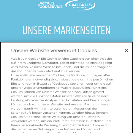
UNSERE MARKENSEITEN
galbani.de
/
leerdammer.de
/
president.de
/
Unsere Website verwendet Cookies
salakis.de
/
frankenland.com
/
omiramilch.de
/
minusl.de
Was ist ein Cookie? Ein Cookie ist eine Datei, die von einer Website
auf Ihrem Endgerät (Computer, Tablet oder Mobiltelefon) abgelegt
wird, wenn Sie diese Website besuchen, und die es ihr ermöglicht,
das von Ihnen verwendete Gerät zu erkennen.
KONTAKT
Unsere Website verwendet Cookies, die für ihr ordnungsgemäßes
Funktionieren notwendig sind, insbesondere um Ihre persönlichen
Einstellungen in Bezug auf Cookies zu speichern oder um die auf
unserer Website verfügbaren Formulare auszufüllen. Funktions-
Cookies können von unserer Website oder von Dritten gesetzt
foodservice.info@de.lactalis.com
werden, um die Funktionalitäten unserer Website zu verbessern.
Leistungs-Cookies zur Analyse Ihrer Aktivitäten und Einstellungen
Lactalis Deutschland GmbH - Tel: +49 (0)751
können auch von unserer Website und unseren Partnern gesetzt
887 366 /
lactalis.de
werden, damit wir Ihre Interessen durch Messungen der
Seitenaufrufe besser verstehen können. Darüber hinaus können
Cookies für personalisierte Werbung von unseren Partnern
Omira Bodenseemilch GmbH - Tel: +49
verwendet werden, um ein Profil Ihrer Interessen zu erstellen und
(0)751 887 366 /
omira.de
Ihnen personalisierte Werbung zukommen zu lassen. Cookies für
die gemeinsame Nutzung sozialer Netzwerke können auch