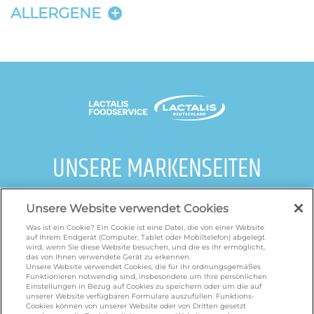
ALLERGENE
UNSERE MARKENSEITEN
galbani.de
/
leerdammer.de
/
president.de
/
Unsere Website verwendet Cookies
salakis.de
/
frankenland.com
/
Was ist ein Cookie? Ein Cookie ist eine Datei, die von einer Website
omiramilch.de
/
minusl.de
auf Ihrem Endgerät (Computer, Tablet oder Mobiltelefon) abgelegt
wird, wenn Sie diese Website besuchen, und die es ihr ermöglicht,
das von Ihnen verwendete Gerät zu erkennen.
Unsere Website verwendet Cookies, die für ihr ordnungsgemäßes
KONTAKT
Funktionieren notwendig sind, insbesondere um Ihre persönlichen
Einstellungen in Bezug auf Cookies zu speichern oder um die auf
unserer Website verfügbaren Formulare auszufüllen. Funktions-
Cookies können von unserer Website oder von Dritten gesetzt