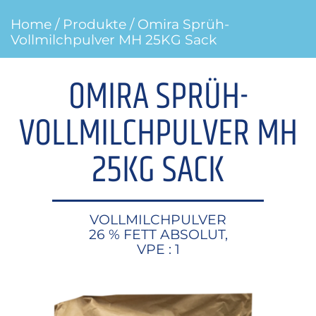
Home
/
Produkte
/ Omira Sprüh-
Vollmilchpulver MH 25KG Sack
OMIRA SPRÜH-
VOLLMILCHPULVER MH
25KG SACK
VOLLMILCHPULVER
26 % FETT ABSOLUT,
VPE : 1