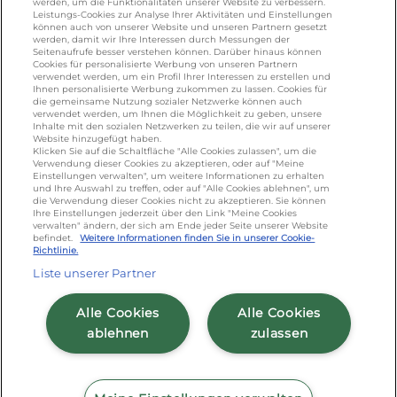
werden, um die Funktionalitäten unserer Website zu verbessern.
foodservice.info@de.lactalis.com
Leistungs-Cookies zur Analyse Ihrer Aktivitäten und Einstellungen
Lactalis Deutschland GmbH - Tel: +49 (0)751
können auch von unserer Website und unseren Partnern gesetzt
werden, damit wir Ihre Interessen durch Messungen der
887 366 /
lactalis.de
Seitenaufrufe besser verstehen können. Darüber hinaus können
Cookies für personalisierte Werbung von unseren Partnern
verwendet werden, um ein Profil Ihrer Interessen zu erstellen und
Omira Bodenseemilch GmbH - Tel: +49
Ihnen personalisierte Werbung zukommen zu lassen. Cookies für
(0)751 887 366 /
omira.de
die gemeinsame Nutzung sozialer Netzwerke können auch
verwendet werden, um Ihnen die Möglichkeit zu geben, unsere
Inhalte mit den sozialen Netzwerken zu teilen, die wir auf unserer
Website hinzugefügt haben.
Klicken Sie auf die Schaltfläche "Alle Cookies zulassen", um die
Verwendung dieser Cookies zu akzeptieren, oder auf "Meine
Einstellungen verwalten", um weitere Informationen zu erhalten
und Ihre Auswahl zu treffen, oder auf "Alle Cookies ablehnen", um
die Verwendung dieser Cookies nicht zu akzeptieren. Sie können
Ihre Einstellungen jederzeit über den Link "Meine Cookies
verwalten" ändern, der sich am Ende jeder Seite unserer Website
Cookie Richtlinie
/
Sitemap
/
Datenschutz
/
befindet.
Weitere Informationen finden Sie in unserer Cookie-
Richtlinie.
Impressum
/
AGB
Liste unserer Partner
Alle Cookies
Alle Cookies
ablehnen
zulassen