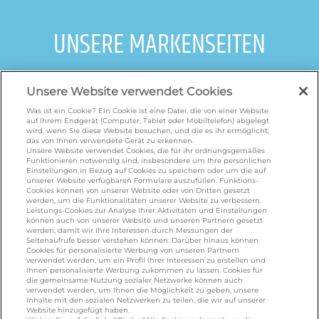
UNSERE MARKENSEITEN
galbani.de
/
leerdammer.de
/
president.de
/
Unsere Website verwendet Cookies
salakis.de
/
frankenland.com
/
omiramilch.de
/
minusl.de
Was ist ein Cookie? Ein Cookie ist eine Datei, die von einer Website
auf Ihrem Endgerät (Computer, Tablet oder Mobiltelefon) abgelegt
wird, wenn Sie diese Website besuchen, und die es ihr ermöglicht,
das von Ihnen verwendete Gerät zu erkennen.
KONTAKT
Unsere Website verwendet Cookies, die für ihr ordnungsgemäßes
Funktionieren notwendig sind, insbesondere um Ihre persönlichen
Einstellungen in Bezug auf Cookies zu speichern oder um die auf
unserer Website verfügbaren Formulare auszufüllen. Funktions-
Cookies können von unserer Website oder von Dritten gesetzt
foodservice.info@de.lactalis.com
werden, um die Funktionalitäten unserer Website zu verbessern.
Leistungs-Cookies zur Analyse Ihrer Aktivitäten und Einstellungen
Lactalis Deutschland GmbH - Tel: +49 (0)751
können auch von unserer Website und unseren Partnern gesetzt
887 366 /
lactalis.de
werden, damit wir Ihre Interessen durch Messungen der
Seitenaufrufe besser verstehen können. Darüber hinaus können
Cookies für personalisierte Werbung von unseren Partnern
Omira Bodenseemilch GmbH - Tel: +49
verwendet werden, um ein Profil Ihrer Interessen zu erstellen und
Ihnen personalisierte Werbung zukommen zu lassen. Cookies für
(0)751 887 366 /
omira.de
die gemeinsame Nutzung sozialer Netzwerke können auch
verwendet werden, um Ihnen die Möglichkeit zu geben, unsere
Inhalte mit den sozialen Netzwerken zu teilen, die wir auf unserer
Website hinzugefügt haben.