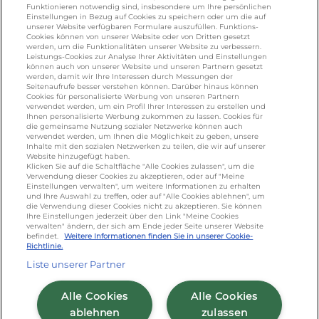
KONTAKT
Funktionieren notwendig sind, insbesondere um Ihre persönlichen
Einstellungen in Bezug auf Cookies zu speichern oder um die auf
unserer Website verfügbaren Formulare auszufüllen. Funktions-
Cookies können von unserer Website oder von Dritten gesetzt
werden, um die Funktionalitäten unserer Website zu verbessern.
foodservice.info@de.lactalis.com
Leistungs-Cookies zur Analyse Ihrer Aktivitäten und Einstellungen
Lactalis Deutschland GmbH - Tel: +49 (0)751
können auch von unserer Website und unseren Partnern gesetzt
werden, damit wir Ihre Interessen durch Messungen der
887 366 /
lactalis.de
Seitenaufrufe besser verstehen können. Darüber hinaus können
Cookies für personalisierte Werbung von unseren Partnern
verwendet werden, um ein Profil Ihrer Interessen zu erstellen und
Omira Bodenseemilch GmbH - Tel: +49
Ihnen personalisierte Werbung zukommen zu lassen. Cookies für
(0)751 887 366 /
omira.de
die gemeinsame Nutzung sozialer Netzwerke können auch
verwendet werden, um Ihnen die Möglichkeit zu geben, unsere
Inhalte mit den sozialen Netzwerken zu teilen, die wir auf unserer
Website hinzugefügt haben.
Klicken Sie auf die Schaltfläche "Alle Cookies zulassen", um die
Verwendung dieser Cookies zu akzeptieren, oder auf "Meine
Einstellungen verwalten", um weitere Informationen zu erhalten
und Ihre Auswahl zu treffen, oder auf "Alle Cookies ablehnen", um
die Verwendung dieser Cookies nicht zu akzeptieren. Sie können
Ihre Einstellungen jederzeit über den Link "Meine Cookies
verwalten" ändern, der sich am Ende jeder Seite unserer Website
Cookie Richtlinie
/
Sitemap
/
Datenschutz
/
befindet.
Weitere Informationen finden Sie in unserer Cookie-
Richtlinie.
Impressum
/
AGB
Liste unserer Partner
Alle Cookies
Alle Cookies
ablehnen
zulassen