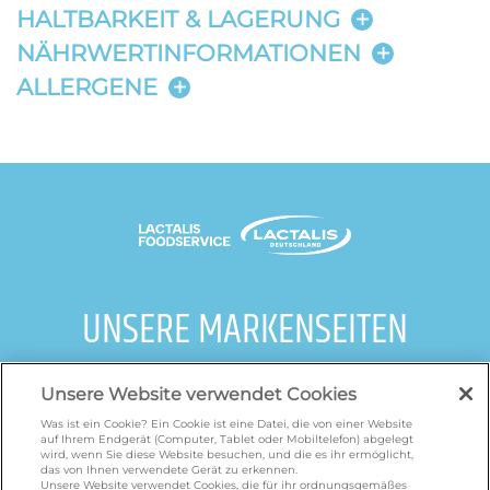
HALTBARKEIT & LAGERUNG
NÄHRWERTINFORMATIONEN
ALLERGENE
UNSERE MARKENSEITEN
galbani.de
/
leerdammer.de
/
president.de
/
Unsere Website verwendet Cookies
salakis.de
/
frankenland.com
/
Was ist ein Cookie? Ein Cookie ist eine Datei, die von einer Website
omiramilch.de
/
minusl.de
auf Ihrem Endgerät (Computer, Tablet oder Mobiltelefon) abgelegt
wird, wenn Sie diese Website besuchen, und die es ihr ermöglicht,
das von Ihnen verwendete Gerät zu erkennen.
Unsere Website verwendet Cookies, die für ihr ordnungsgemäßes