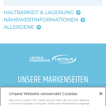
HALTBARKEIT & LAGERUNG
NÄHRWERTINFORMATIONEN
ALLERGENE
UNSERE MARKENSEITEN
galbani.de
/
leerdammer.de
/
president.de
/
Unsere Website verwendet Cookies
salakis.de
/
frankenland.com
/
omiramilch.de
/
minusl.de
Was ist ein Cookie? Ein Cookie ist eine Datei, die von einer Website
auf Ihrem Endgerät (Computer, Tablet oder Mobiltelefon) abgelegt