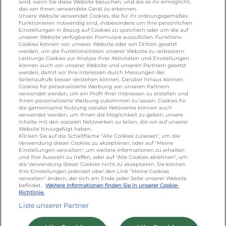
wird, wenn Sie diese Website besuchen, und die es ihr ermöglicht,
das von Ihnen verwendete Gerät zu erkennen.
Unsere Website verwendet Cookies, die für ihr ordnungsgemäßes
KONTAKT
Funktionieren notwendig sind, insbesondere um Ihre persönlichen
Einstellungen in Bezug auf Cookies zu speichern oder um die auf
unserer Website verfügbaren Formulare auszufüllen. Funktions-
Cookies können von unserer Website oder von Dritten gesetzt
werden, um die Funktionalitäten unserer Website zu verbessern.
foodservice.info@de.lactalis.com
Leistungs-Cookies zur Analyse Ihrer Aktivitäten und Einstellungen
Lactalis Deutschland GmbH - Tel: +49 (0)751
können auch von unserer Website und unseren Partnern gesetzt
werden, damit wir Ihre Interessen durch Messungen der
887 366 /
lactalis.de
Seitenaufrufe besser verstehen können. Darüber hinaus können
Cookies für personalisierte Werbung von unseren Partnern
Omira Bodenseemilch GmbH - Tel: +49
verwendet werden, um ein Profil Ihrer Interessen zu erstellen und
Ihnen personalisierte Werbung zukommen zu lassen. Cookies für
(0)751 887 366 /
omira.de
die gemeinsame Nutzung sozialer Netzwerke können auch
verwendet werden, um Ihnen die Möglichkeit zu geben, unsere
Inhalte mit den sozialen Netzwerken zu teilen, die wir auf unserer
Website hinzugefügt haben.
Klicken Sie auf die Schaltfläche "Alle Cookies zulassen", um die
Verwendung dieser Cookies zu akzeptieren, oder auf "Meine
Einstellungen verwalten", um weitere Informationen zu erhalten
und Ihre Auswahl zu treffen, oder auf "Alle Cookies ablehnen", um
die Verwendung dieser Cookies nicht zu akzeptieren. Sie können
Ihre Einstellungen jederzeit über den Link "Meine Cookies
verwalten" ändern, der sich am Ende jeder Seite unserer Website
Cookie Richtlinie
/
Sitemap
/
Datenschutz
/
befindet.
Weitere Informationen finden Sie in unserer Cookie-
Richtlinie.
Impressum
/
AGB
Liste unserer Partner