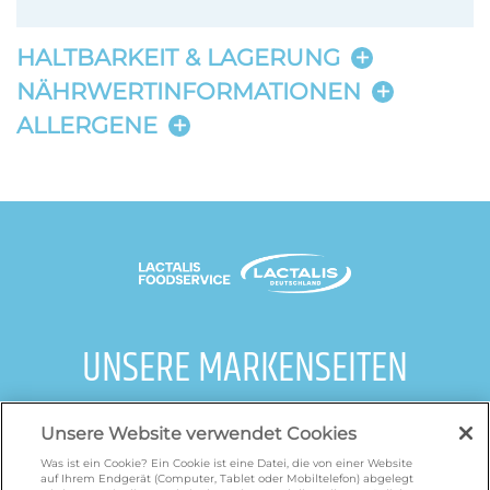
HALTBARKEIT & LAGERUNG
NÄHRWERTINFORMATIONEN
ALLERGENE
UNSERE MARKENSEITEN
galbani.de
/
leerdammer.de
/
president.de
/
Unsere Website verwendet Cookies
salakis.de
/
frankenland.com
/
omiramilch.de
/
minusl.de
Was ist ein Cookie? Ein Cookie ist eine Datei, die von einer Website
auf Ihrem Endgerät (Computer, Tablet oder Mobiltelefon) abgelegt