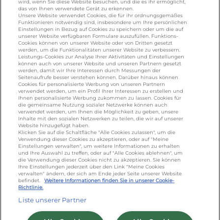
wird, wenn Sie diese Website besuchen, und die es ihr ermöglicht,
das von Ihnen verwendete Gerät zu erkennen.
Unsere Website verwendet Cookies, die für ihr ordnungsgemäßes
KONTAKT
Funktionieren notwendig sind, insbesondere um Ihre persönlichen
Einstellungen in Bezug auf Cookies zu speichern oder um die auf
unserer Website verfügbaren Formulare auszufüllen. Funktions-
Cookies können von unserer Website oder von Dritten gesetzt
werden, um die Funktionalitäten unserer Website zu verbessern.
foodservice.info@de.lactalis.com
Leistungs-Cookies zur Analyse Ihrer Aktivitäten und Einstellungen
Lactalis Deutschland GmbH - Tel: +49 (0)751
können auch von unserer Website und unseren Partnern gesetzt
werden, damit wir Ihre Interessen durch Messungen der
887 366 /
lactalis.de
Seitenaufrufe besser verstehen können. Darüber hinaus können
Cookies für personalisierte Werbung von unseren Partnern
Omira Bodenseemilch GmbH - Tel: +49
verwendet werden, um ein Profil Ihrer Interessen zu erstellen und
Ihnen personalisierte Werbung zukommen zu lassen. Cookies für
(0)751 887 366 /
omira.de
die gemeinsame Nutzung sozialer Netzwerke können auch
verwendet werden, um Ihnen die Möglichkeit zu geben, unsere
Inhalte mit den sozialen Netzwerken zu teilen, die wir auf unserer
Website hinzugefügt haben.
Klicken Sie auf die Schaltfläche "Alle Cookies zulassen", um die
Verwendung dieser Cookies zu akzeptieren, oder auf "Meine
Einstellungen verwalten", um weitere Informationen zu erhalten
und Ihre Auswahl zu treffen, oder auf "Alle Cookies ablehnen", um
die Verwendung dieser Cookies nicht zu akzeptieren. Sie können
Ihre Einstellungen jederzeit über den Link "Meine Cookies
verwalten" ändern, der sich am Ende jeder Seite unserer Website
Cookie Richtlinie
/
Sitemap
/
Datenschutz
/
befindet.
Weitere Informationen finden Sie in unserer Cookie-
Richtlinie.
Impressum
/
AGB
Liste unserer Partner