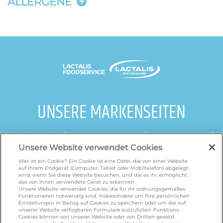
ALLERGENE
UNSERE MARKENSEITEN
galbani.de
/
leerdammer.de
/
president.de
/
salakis.de
/
frankenland.com
/
Unsere Website verwendet Cookies
omiramilch.de
/
minusl.de
Was ist ein Cookie? Ein Cookie ist eine Datei, die von einer Website
auf Ihrem Endgerät (Computer, Tablet oder Mobiltelefon) abgelegt
wird, wenn Sie diese Website besuchen, und die es ihr ermöglicht,
das von Ihnen verwendete Gerät zu erkennen.
KONTAKT
Unsere Website verwendet Cookies, die für ihr ordnungsgemäßes
Funktionieren notwendig sind, insbesondere um Ihre persönlichen
Einstellungen in Bezug auf Cookies zu speichern oder um die auf
unserer Website verfügbaren Formulare auszufüllen. Funktions-
Cookies können von unserer Website oder von Dritten gesetzt
foodservice.info@de.lactalis.com