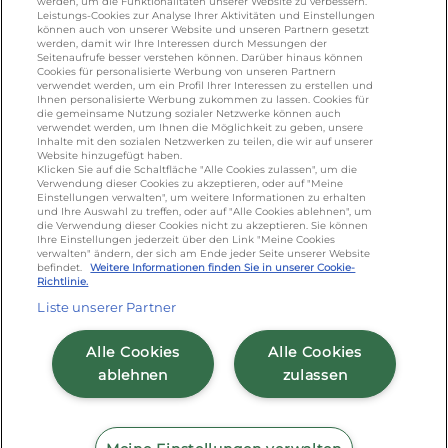
werden, um die Funktionalitäten unserer Website zu verbessern.
Lactalis Deutschland GmbH - Tel: +49 (0)751
Leistungs-Cookies zur Analyse Ihrer Aktivitäten und Einstellungen
können auch von unserer Website und unseren Partnern gesetzt
887 366 /
lactalis.de
werden, damit wir Ihre Interessen durch Messungen der
Seitenaufrufe besser verstehen können. Darüber hinaus können
Cookies für personalisierte Werbung von unseren Partnern
Omira Bodenseemilch GmbH - Tel: +49
verwendet werden, um ein Profil Ihrer Interessen zu erstellen und
(0)751 887 366 /
omira.de
Ihnen personalisierte Werbung zukommen zu lassen. Cookies für
die gemeinsame Nutzung sozialer Netzwerke können auch
verwendet werden, um Ihnen die Möglichkeit zu geben, unsere
Inhalte mit den sozialen Netzwerken zu teilen, die wir auf unserer
Website hinzugefügt haben.
Klicken Sie auf die Schaltfläche "Alle Cookies zulassen", um die
Verwendung dieser Cookies zu akzeptieren, oder auf "Meine
Einstellungen verwalten", um weitere Informationen zu erhalten
und Ihre Auswahl zu treffen, oder auf "Alle Cookies ablehnen", um
die Verwendung dieser Cookies nicht zu akzeptieren. Sie können
Ihre Einstellungen jederzeit über den Link "Meine Cookies
Cookie Richtlinie
/
Sitemap
/
Datenschutz
/
verwalten" ändern, der sich am Ende jeder Seite unserer Website
befindet.
Weitere Informationen finden Sie in unserer Cookie-
Impressum
/
AGB
Richtlinie.
Liste unserer Partner
Alle Cookies
Alle Cookies
ablehnen
zulassen