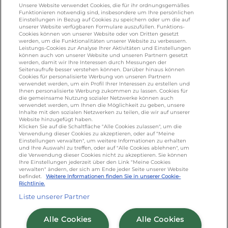
salakis.de
/
frankenland.com
/
Unsere Website verwendet Cookies, die für ihr ordnungsgemäßes
Funktionieren notwendig sind, insbesondere um Ihre persönlichen
omiramilch.de
/
minusl.de
Einstellungen in Bezug auf Cookies zu speichern oder um die auf
unserer Website verfügbaren Formulare auszufüllen. Funktions-
Cookies können von unserer Website oder von Dritten gesetzt
werden, um die Funktionalitäten unserer Website zu verbessern.
KONTAKT
Leistungs-Cookies zur Analyse Ihrer Aktivitäten und Einstellungen
können auch von unserer Website und unseren Partnern gesetzt
werden, damit wir Ihre Interessen durch Messungen der
Seitenaufrufe besser verstehen können. Darüber hinaus können
Cookies für personalisierte Werbung von unseren Partnern
foodservice.info@de.lactalis.com
verwendet werden, um ein Profil Ihrer Interessen zu erstellen und
Ihnen personalisierte Werbung zukommen zu lassen. Cookies für
Lactalis Deutschland GmbH - Tel: +49 (0)751
die gemeinsame Nutzung sozialer Netzwerke können auch
887 366 /
lactalis.de
verwendet werden, um Ihnen die Möglichkeit zu geben, unsere
Inhalte mit den sozialen Netzwerken zu teilen, die wir auf unserer
Website hinzugefügt haben.
Omira Bodenseemilch GmbH - Tel: +49
Klicken Sie auf die Schaltfläche "Alle Cookies zulassen", um die
Verwendung dieser Cookies zu akzeptieren, oder auf "Meine
(0)751 887 366 /
omira.de
Einstellungen verwalten", um weitere Informationen zu erhalten
und Ihre Auswahl zu treffen, oder auf "Alle Cookies ablehnen", um
die Verwendung dieser Cookies nicht zu akzeptieren. Sie können
Ihre Einstellungen jederzeit über den Link "Meine Cookies
verwalten" ändern, der sich am Ende jeder Seite unserer Website
befindet.
Weitere Informationen finden Sie in unserer Cookie-
Richtlinie.
Liste unserer Partner
Cookie Richtlinie
/
Sitemap
/
Datenschutz
/
Alle Cookies
Alle Cookies
Impressum
/
AGB