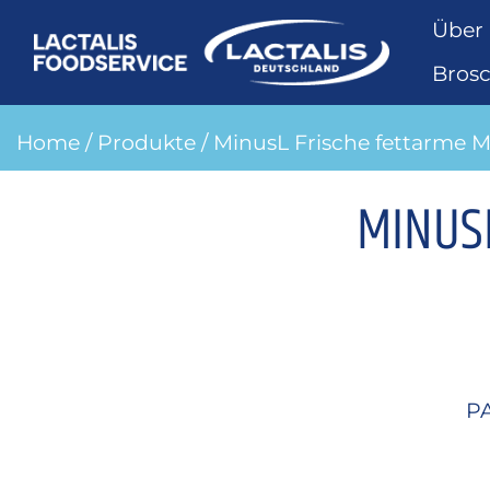
Über
Bros
Home
/
Produkte
/ MinusL Frische fettarme Mi
MINUSL
P