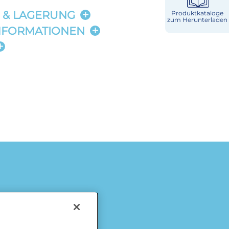
 & LAGERUNG
Produktkataloge
zum Herunterladen
NFORMATIONEN
Käse
Milch & Sahne
Würzburger
Milchwerke
Laktosefrei