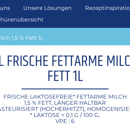
 uns
Unsere Lösungen
Rezeptinspirati
chürenübersicht
lch 1,5 % Fett 1L
 FRISCHE FETTARME MILC
FETT 1L
FRISCHE LAKTOSEFREIE* FETTARME MILCH
1,5 % FETT, LÄNGER HALTBAR
ASTEURISIERT (HOCHERHITZT), HOMOGENISIE
* LAKTOSE < 0,1 G / 100 G,
VPE : 6