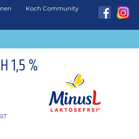
onen
Koch Community
H 1,5 %
RT