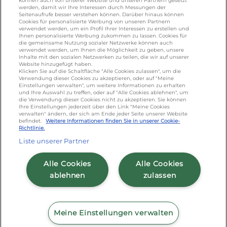
können auch von unserer Website und unseren Partnern gesetzt
887 366 /
lactalis.de
werden, damit wir Ihre Interessen durch Messungen der
Seitenaufrufe besser verstehen können. Darüber hinaus können
Cookies für personalisierte Werbung von unseren Partnern
Omira Bodenseemilch GmbH - Tel: +49
verwendet werden, um ein Profil Ihrer Interessen zu erstellen und
(0)751 887 366 /
omira.de
Ihnen personalisierte Werbung zukommen zu lassen. Cookies für
die gemeinsame Nutzung sozialer Netzwerke können auch
verwendet werden, um Ihnen die Möglichkeit zu geben, unsere
Inhalte mit den sozialen Netzwerken zu teilen, die wir auf unserer
Website hinzugefügt haben.
Klicken Sie auf die Schaltfläche "Alle Cookies zulassen", um die
Verwendung dieser Cookies zu akzeptieren, oder auf "Meine
Einstellungen verwalten", um weitere Informationen zu erhalten
und Ihre Auswahl zu treffen, oder auf "Alle Cookies ablehnen", um
die Verwendung dieser Cookies nicht zu akzeptieren. Sie können
Ihre Einstellungen jederzeit über den Link "Meine Cookies
Cookie Richtlinie
/
Sitemap
/
Datenschutz
/
verwalten" ändern, der sich am Ende jeder Seite unserer Website
befindet.
Weitere Informationen finden Sie in unserer Cookie-
Impressum
/
AGB
Richtlinie.
Liste unserer Partner
Alle Cookies
Alle Cookies
ablehnen
zulassen
Meine Einstellungen verwalten