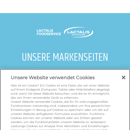
UNSERE MARKENSEITEN
galbani.de
/
leerdammer.de
/
president.de
/
salakis.de
/
frankenland.com
/
Unsere Website verwendet Cookies
omiramilch.de
/
minusl.de
Was ist ein Cookie? Ein Cookie ist eine Datei, die von einer Website
auf Ihrem Endgerät (Computer, Tablet oder Mobiltelefon) abgelegt
wird, wenn Sie diese Website besuchen, und die es ihr ermöglicht,
das von Ihnen verwendete Gerät zu erkennen.
KONTAKT
Unsere Website verwendet Cookies, die für ihr ordnungsgemäßes
Funktionieren notwendig sind, insbesondere um Ihre persönlichen
Einstellungen in Bezug auf Cookies zu speichern oder um die auf
unserer Website verfügbaren Formulare auszufüllen. Funktions-
Cookies können von unserer Website oder von Dritten gesetzt
foodservice.info@de.lactalis.com
werden, um die Funktionalitäten unserer Website zu verbessern.
Lactalis Deutschland GmbH - Tel: +49 (0)751
Leistungs-Cookies zur Analyse Ihrer Aktivitäten und Einstellungen